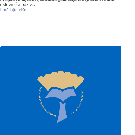
redovnički poziv…
Pročitajte više