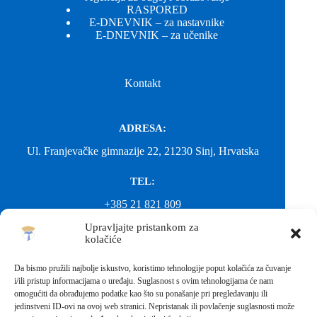
RASPORED
E-DNEVNIK – za nastavnike
E-DNEVNIK – za učenike
Kontakt
ADRESA:
Ul. Franjevačke gimnazije 22, 21230 Sinj, Hrvatska
TEL:
+385 21 821 809
Upravljajte pristankom za
EMAIL:
kolačiće
ured@gimnazija-franjevacka-klasicna-sinj.skole.hr
Da bismo pružili najbolje iskustvo, koristimo tehnologije poput kolačića za čuvanje
i/ili pristup informacijama o uređaju. Suglasnost s ovim tehnologijama će nam
EMAIL:
omogućiti da obrađujemo podatke kao što su ponašanje pri pregledavanju ili
jedinstveni ID-ovi na ovoj web stranici. Nepristanak ili povlačenje suglasnosti može
fkgsinj@gmail.com