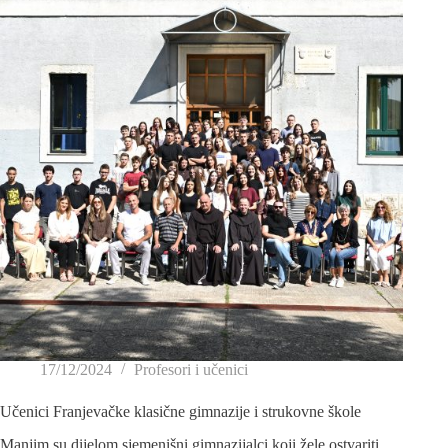
17/12/2024
Profesori i učenici
Učenici Franjevačke klasične gimnazije i strukovne škole
Manjim su dijelom sjemenišni gimnazijalci koji žele ostvariti