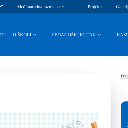
e”
Međunarodna razmjena
Projekti
Galeri
TI
O ŠKOLI
PEDAGOŠKI KUTAK
RAS
Pre