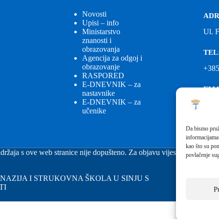
Novosti
ADR
Upisi – info
Ministarstvo
Ul. 
znanosti i
obrazovanja
TEL
Agencija za odgoj i
obrazovanje
+385
RASPORED
E-DNEVNIK – za
EMA
nastavnike
E-DNEVNIK – za
ured
učenike
EMA
Da bismo pruži
informacijama
fkgs
kao što su pon
držaja s ove web stranice nije dopušteno. Za objavu vijesti sa stranice 
povlačenje sug
GIMNAZIJA I STRUKOVNA ŠKOLA U SINJU S
TI
P