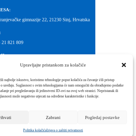
ESA:
Franjevačke gimnazije 22, 21230 Sinj, Hrvatska
:
 21 821 809
IL:
Upravljajte pristankom za kolačiće
@gimnazija-franjevacka-klasicna-sinj.skole.hr
IL:
li najbolje iskustvo, koristimo tehnologije poput kolačića za čuvanje i/ili pristup
 o uređaju. Suglasnost s ovim tehnologijama će nam omogućiti da obrađujemo podatke
inj@gmail.com
ašanje pri pregledavanju ili jedinstveni ID-ovi na ovoj web stranici. Nepristanak ili
molimo kontaktirati školu.
lasnosti može negativno utjecati na određene karakteristike i funkcije.
Izrada web stranica škole:
IT DESIGN
rihvati
Zabrani
Pogledaj postavke
Škola koja pomaže vratiti osmijeh!
Politika kolačića
Izjava o zaštiti privatnosti