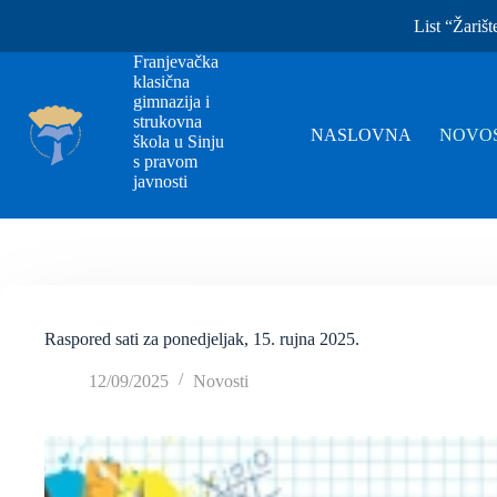
List “Žarišt
Franjevačka
klasična
gimnazija i
strukovna
NASLOVNA
NOVOS
škola u Sinju
s pravom
javnosti
Raspored sati za ponedjeljak, 15. rujna 2025.
12/09/2025
Novosti