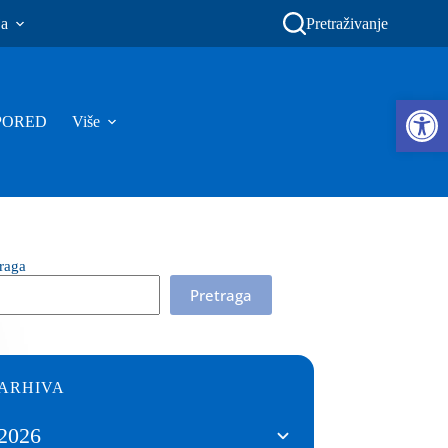
ja
Pretraživanje
Ope
PORED
Više
traga
Pretraga
ARHIVA
2026