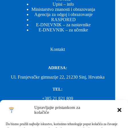
Upisi – info
Ministarstvo znanosti i obrazovanja
Agencija za odgoj i obrazovanje
RASPORED
E-DNEVNIK – za nastavnike
E-DNEVNIK – za učenike
Kontakt
ADRESA:
Ul. Franjevačke gimnazije 22, 21230 Sinj, Hrvatska
TEL:
+385 21 821 809
Upravljajte pristankom za
EMAIL:
kolačiće
ured@gimnazija-franjevacka-klasicna-sinj.skole.hr
Da bismo pružili najbolje iskustvo, koristimo tehnologije poput kolačića za čuvanje