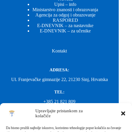
Upisi – info
Ministarstvo znanosti i obrazovanja
Agencija za odgoj i obrazovanje
RASPORED
E-DNEVNIK – za nastavnike
E-DNEVNIK – za učenike
Kontakt
ADRESA:
Ul. Franjevačke gimnazije 22, 21230 Sinj, Hrvatska
TEL:
+385 21 821 809
Upravljajte pristankom za
EMAIL:
kolačiće
ured@gimnazija-franjevacka-klasicna-sinj.skole.hr
Da bismo pružili najbolje iskustvo, koristimo tehnologije poput kolačića za čuvanje