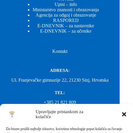
Upisi – info
Ministarstvo znanosti i obrazovanja
Agencija za odgoj i obrazovanje
RASPORED
E-DNEVNIK – za nastavnike
E-DNEVNIK – za učenike
Kontakt
ADRESA:
Ul. Franjevačke gimnazije 22, 21230 Sinj, Hrvatska
TEL:
+385 21 821 809
Upravljajte pristankom za
EMAIL:
kolačiće
ured@gimnazija-franjevacka-klasicna-sinj.skole.hr
Da bismo pružili najbolje iskustvo, koristimo tehnologije poput kolačića za čuvanje