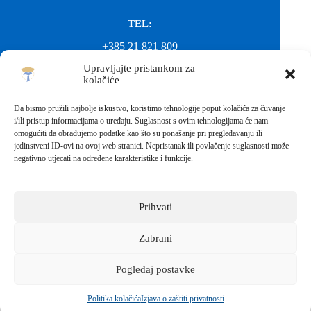
TEL:
+385 21 821 809
Upravljajte pristankom za
EMAIL:
kolačiće
ured@gimnazija-franjevacka-klasicna-sinj.skole.hr
Da bismo pružili najbolje iskustvo, koristimo tehnologije poput kolačića za čuvanje
i/ili pristup informacijama o uređaju. Suglasnost s ovim tehnologijama će nam
EMAIL:
omogućiti da obrađujemo podatke kao što su ponašanje pri pregledavanju ili
jedinstveni ID-ovi na ovoj web stranici. Nepristanak ili povlačenje suglasnosti može
fkgsinj@gmail.com
negativno utjecati na određene karakteristike i funkcije.
Svako neovlašteno preuzimanje fotografija i sadržaja s ove web
stranice nije dopušteno. Za objavu vijesti sa stranice molimo
kontaktirati školu.
Prihvati
Sva prava pridržana © 2026 - FRANJEVAČKA KLASIČNA
GIMNAZIJA I STRUKOVNA ŠKOLA U SINJU S
PRAVOM JAVNOSTI
Zabrani
Izrada web stranica škole:
IT DESIGN
Pogledaj postavke
Škola koja pomaže vratiti osmijeh!
Politika kolačića
Izjava o zaštiti privatnosti