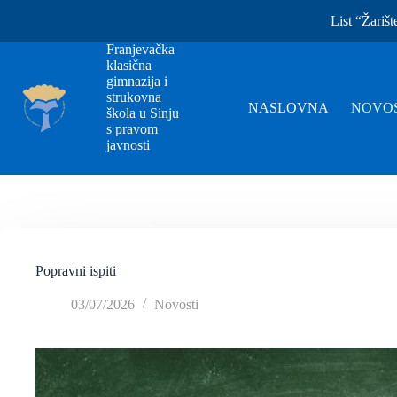
List “Žarišt
Franjevačka
klasična
gimnazija i
strukovna
NASLOVNA
NOVOS
škola u Sinju
s pravom
javnosti
Popravni ispiti
03/07/2026
Novosti