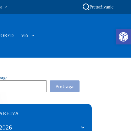
ja
Pretraživanje
Ope
PORED
Više
traga
Pretraga
ARHIVA
2026