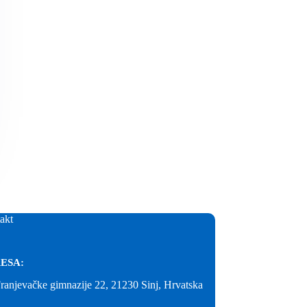
akt
ESA:
Franjevačke gimnazije 22, 21230 Sinj, Hrvatska