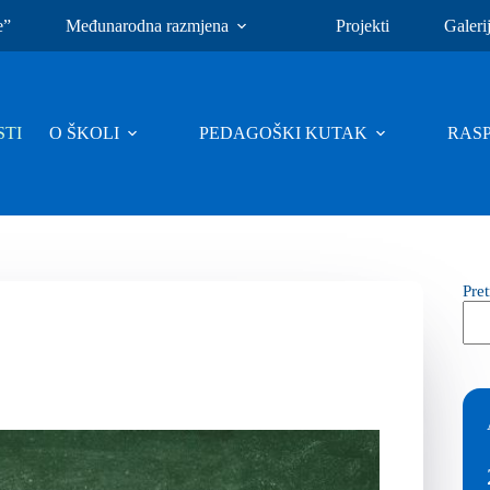
e”
Međunarodna razmjena
Projekti
Galeri
TI
O ŠKOLI
PEDAGOŠKI KUTAK
RAS
Pre