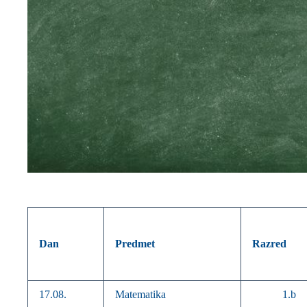
Dan
Predmet
Razred
17.08.
Matematika
1.b