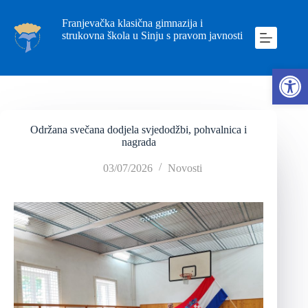
Franjevačka klasična gimnazija i
strukovna škola u Sinju s pravom javnosti
Ope
Održana svečana dodjela svjedodžbi, pohvalnica i
nagrada
03/07/2026
Novosti