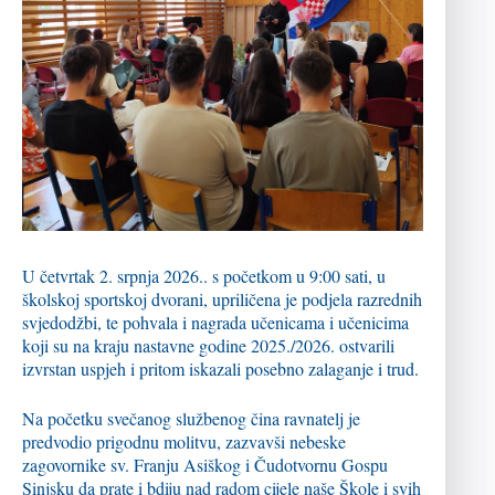
U četvrtak 2. srpnja 2026.. s početkom u 9:00 sati, u
školskoj sportskoj dvorani, upriličena je podjela razrednih
svjedodžbi, te pohvala i nagrada učenicama i učenicima
koji su na kraju nastavne godine 2025./2026. ostvarili
izvrstan uspjeh i pritom iskazali posebno zalaganje i trud.
Na početku svečanog službenog čina ravnatelj je
predvodio prigodnu molitvu, zazvavši nebeske
zagovornike sv. Franju Asiškog i Čudotvornu Gospu
Sinjsku da prate i bdiju nad radom cijele naše Škole i svih