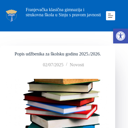
Franjevačka klasična gimnazija i
strukovna škola u Sinju s pravom javnosti
Ope
Popis udžbenika za školsku godinu 2025./2026.
02/07/2025
Novosti