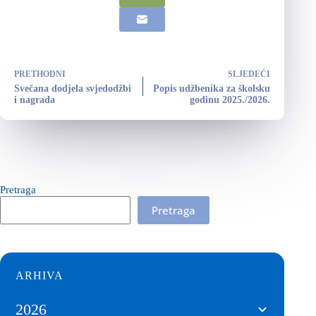
PRETHODNI
SLJEDEĆI
Svečana dodjela svjedodžbi
Popis udžbenika za školsku
i nagrada
godinu 2025./2026.
Pretraga
Pretraga
ARHIVA
2026