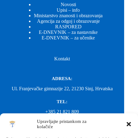
Novosti
Upisi – info
Ministarstvo znanosti i obrazovanja
Agencija za odgoj i obrazovanje
RASPORED
E-DNEVNIK – za nastavnike
E-DNEVNIK – za učenike
Kontakt
ADRESA:
Ul. Franjevačke gimnazije 22, 21230 Sinj, Hrvatska
TEL:
+385 21 821 809
Upravljajte pristankom za
EMAIL:
kolačiće
ured@gimnazija-franjevacka-klasicna-sinj.skole.hr