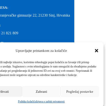
ESA:
Franjevačke gimnazije 22, 21230 Sinj, Hrvatska
:
 21 821 809
IL:
Upravljajte pristankom za kolačiće
@gimnazija-franjevacka-klasicna-sinj.skole.hr
IL:
li najbolje iskustvo, koristimo tehnologije poput kolačića za čuvanje i/ili pristup
 o uređaju. Suglasnost s ovim tehnologijama će nam omogućiti da obrađujemo podatke
inj@gmail.com
ašanje pri pregledavanju ili jedinstveni ID-ovi na ovoj web stranici. Nepristanak ili
molimo kontaktirati školu.
lasnosti može negativno utjecati na određene karakteristike i funkcije.
Izrada web stranica škole:
IT DESIGN
rihvati
Zabrani
Pogledaj postavke
Škola koja pomaže vratiti osmijeh!
Politika kolačića
Izjava o zaštiti privatnosti