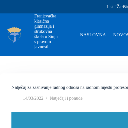
List “Žarišt
Franjevačka
klasična
gimnazija i
strukovna
NASLOVNA
NOVOS
škola u Sinju
s pravom
javnosti
Natječaj za zasnivanje radnog odnosa na radnom mjestu profesor
14/03/2022
Natječaji i ponude