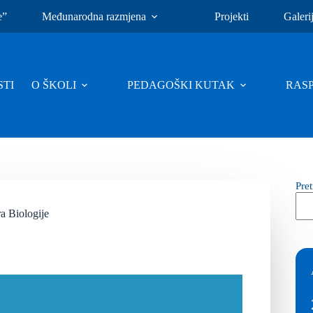
e”
Međunarodna razmjena
Projekti
Galeri
TI
O ŠKOLI
PEDAGOŠKI KUTAK
RAS
Pre
a Biologije