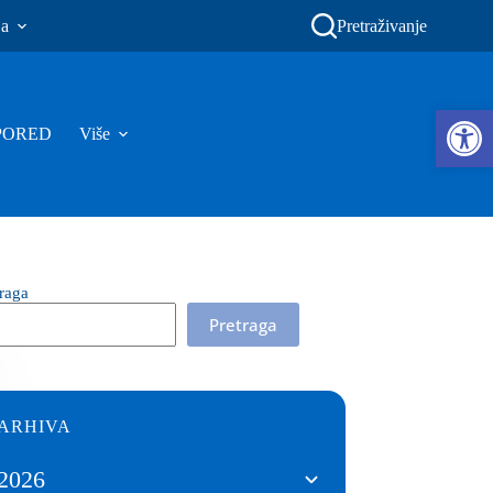
ja
Pretraživanje
Ope
PORED
Više
traga
Pretraga
ARHIVA
2026