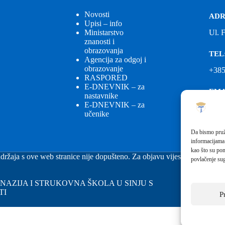
Novosti
ADR
Upisi – info
Ministarstvo
Ul. 
znanosti i
obrazovanja
TEL
Agencija za odgoj i
obrazovanje
+385
RASPORED
E-DNEVNIK – za
EMA
nastavnike
E-DNEVNIK – za
ured
učenike
EMA
Da bismo pruži
informacijama
fkgs
kao što su pon
držaja s ove web stranice nije dopušteno. Za objavu vijesti sa stranice 
povlačenje sug
GIMNAZIJA I STRUKOVNA ŠKOLA U SINJU S
TI
P