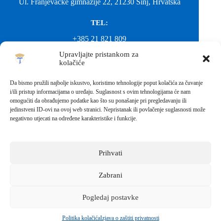
Ul. Franjevačke gimnazije 22, 21230 Sinj, Hrvatska
TEL:
+385 21 821 809
Upravljajte pristankom za
EMAIL:
kolačiće
ured@gimnazija-franjevacka-klasicna-sinj.skole.hr
Da bismo pružili najbolje iskustvo, koristimo tehnologije poput kolačića za čuvanje
i/ili pristup informacijama o uređaju. Suglasnost s ovim tehnologijama će nam
EMAIL:
omogućiti da obrađujemo podatke kao što su ponašanje pri pregledavanju ili
jedinstveni ID-ovi na ovoj web stranici. Nepristanak ili povlačenje suglasnosti može
fkgsinj@gmail.com
negativno utjecati na određene karakteristike i funkcije.
Svako neovlašteno preuzimanje fotografija i sadržaja s ove web
stranice nije dopušteno. Za objavu vijesti sa stranice molimo
kontaktirati školu.
Prihvati
Sva prava pridržana © 2026 - FRANJEVAČKA KLASIČNA
GIMNAZIJA I STRUKOVNA ŠKOLA U SINJU S
PRAVOM JAVNOSTI
Zabrani
Izrada web stranica škole:
IT DESIGN
Pogledaj postavke
Škola koja pomaže vratiti osmijeh!
Politika kolačića
Izjava o zaštiti privatnosti