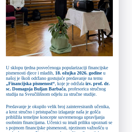
U sklopu tjedna posvećenoga popularizaciji financijske
pismenosti djece i mladih,
18. ožujka 2026. godine
u
našoj je školi održano gostujuće predavanje na temu
„Financijska pismenost“
, koje je održala
izv. prof. dr.
sc. Domagoja Buljan Barbača
, profesorica stručnog
studija na Sveučilišnom odjelu za stručne studije.
Predavanje je okupilo velik broj zainteresiranih učenika,
a kroz stručno i pristupačno izlaganje naša je gošća
približila temeljne koncepte suvremenoga upravljanja
osobnim financijama. Učenici su imali priliku upoznati se
s pojmom financijske pismenosti, njezinom važnošću u