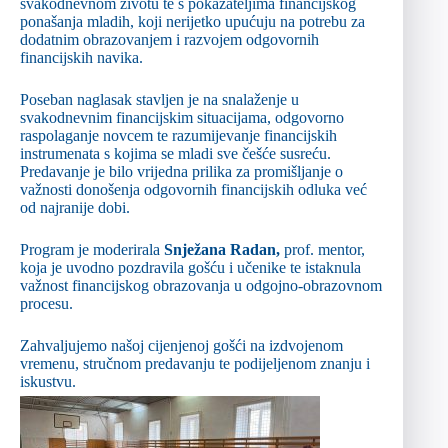
svakodnevnom životu te s pokazateljima financijskog
ponašanja mladih, koji nerijetko upućuju na potrebu za
dodatnim obrazovanjem i razvojem odgovornih
financijskih navika.
Poseban naglasak stavljen je na snalaženje u
svakodnevnim financijskim situacijama, odgovorno
raspolaganje novcem te razumijevanje financijskih
instrumenata s kojima se mladi sve češće susreću.
Predavanje je bilo vrijedna prilika za promišljanje o
važnosti donošenja odgovornih financijskih odluka već
od najranije dobi.
Program je moderirala
Snježana Radan,
prof. mentor,
koja je uvodno pozdravila gošću i učenike te istaknula
važnost financijskog obrazovanja u odgojno-obrazovnom
procesu.
Zahvaljujemo našoj cijenjenoj gošći na izdvojenom
vremenu, stručnom predavanju te podijeljenom znanju i
iskustvu.