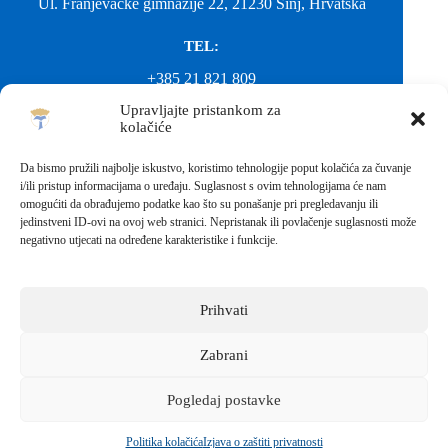
Ul. Franjevačke gimnazije 22, 21230 Sinj, Hrvatska
TEL:
+385 21 821 809
Upravljajte pristankom za
EMAIL:
kolačiće
ured@gimnazija-franjevacka-klasicna-sinj.skole.hr
Da bismo pružili najbolje iskustvo, koristimo tehnologije poput kolačića za čuvanje
i/ili pristup informacijama o uređaju. Suglasnost s ovim tehnologijama će nam
EMAIL:
omogućiti da obrađujemo podatke kao što su ponašanje pri pregledavanju ili
jedinstveni ID-ovi na ovoj web stranici. Nepristanak ili povlačenje suglasnosti može
fkgsinj@gmail.com
negativno utjecati na određene karakteristike i funkcije.
Svako neovlašteno preuzimanje fotografija i sadržaja s ove web
stranice nije dopušteno. Za objavu vijesti sa stranice molimo
kontaktirati školu.
Prihvati
Sva prava pridržana © 2026 - FRANJEVAČKA KLASIČNA
GIMNAZIJA I STRUKOVNA ŠKOLA U SINJU S
PRAVOM JAVNOSTI
Zabrani
Izrada web stranica škole:
IT DESIGN
Pogledaj postavke
Škola koja pomaže vratiti osmijeh!
Politika kolačića
Izjava o zaštiti privatnosti