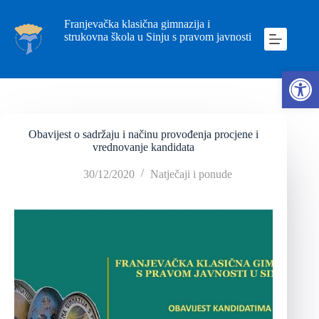
Franjevačka klasična gimnazija i
strukovna škola u Sinju s pravom javnosti
Ope
Obavijest o sadržaju i načinu provođenja procjene i
vrednovanje kandidata
30/12/2020
Natječaji i ponude