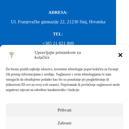
ADRESA:
Ul. Franjevačke gimnazije 22, 21230 Sinj, Hrvatska
TEL:
+385 21 821 809
Upravljajte pristankom za
EMAIL:
kolačiće
ured@gimnazija-franjevacka-klasicna-sinj.skole.hr
Da bismo pružili najbolje iskustvo, koristimo tehnologije poput kolačića za čuvanje
i/ili pristup informacijama o uređaju. Suglasnost s ovim tehnologijama će nam
EMAIL:
omogućiti da obrađujemo podatke kao što su ponašanje pri pregledavanju ili
jedinstveni ID-ovi na ovoj web stranici. Nepristanak ili povlačenje suglasnosti može
fkgsinj@gmail.com
negativno utjecati na određene karakteristike i funkcije.
Svako neovlašteno preuzimanje fotografija i sadržaja s ove web
stranice nije dopušteno. Za objavu vijesti sa stranice molimo
kontaktirati školu.
Prihvati
Sva prava pridržana © 2026 - FRANJEVAČKA KLASIČNA
GIMNAZIJA I STRUKOVNA ŠKOLA U SINJU S
PRAVOM JAVNOSTI
Zabrani