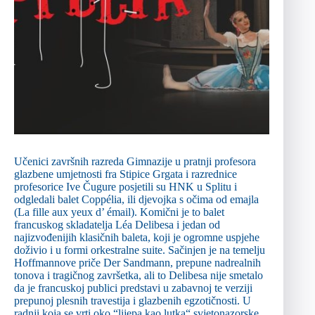
Učenici završnih razreda Gimnazije u pratnji profesora
glazbene umjetnosti fra Stipice Grgata i razrednice
profesorice Ive Čugure posjetili su HNK u Splitu i
odgledali balet Coppélia, ili djevojka s očima od emajla
(La fille aux yeux d’ émail). Komični je to balet
francuskog skladatelja Léa Delibesa i jedan od
najizvođenijih klasičnih baleta, koji je ogromne uspjehe
doživio i u formi orkestralne suite. Sačinjen je na temelju
Hoffmannove priče Der Sandmann, prepune nadrealnih
tonova i tragičnog završetka, ali to Delibesa nije smetalo
da je francuskoj publici predstavi u zabavnoj te verziji
prepunoj plesnih travestija i glazbenih egzotičnosti. U
radnji koja se vrti oko “lijepa kao lutka“ svjetonazorske