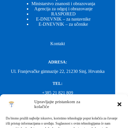
Ministarstvo znanosti i obrazovanja
Agencija za odgoj i obrazovanje
RASPORED
E-DNEVNIK – za nastavnike
E-DNEVNIK – za učenike
Kontakt
ADRESA:
Ul. Franjevačke gimnazije 22, 21230 Sinj, Hrvatska
TEL:
+385 21 821 809
Upravljajte pristankom za
EMAIL:
kolačiće
ured@gimnazija-franjevacka-klasicna-sinj.skole.hr
Da bismo pružili najbolje iskustvo, koristimo tehnologije poput kolačića za čuvanje
i/ili pristup informacijama o uređaju. Suglasnost s ovim tehnologijama će nam
EMAIL: