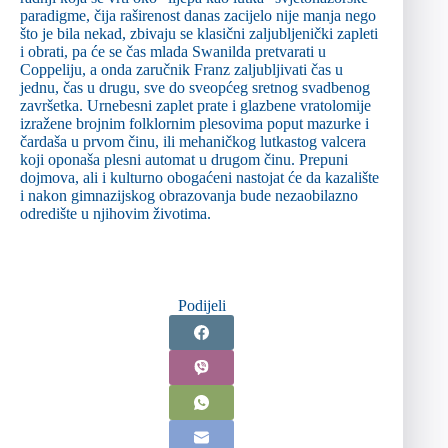
paradigme, čija raširenost danas zacijelo nije manja nego
što je bila nekad, zbivaju se klasični zaljubljenički zapleti
i obrati, pa će se čas mlada Swanilda pretvarati u
Coppeliju, a onda zaručnik Franz zaljubljivati čas u
jednu, čas u drugu, sve do sveopćeg sretnog svadbenog
završetka. Urnebesni zaplet prate i glazbene vratolomije
izražene brojnim folklornim plesovima poput mazurke i
čardaša u prvom činu, ili mehaničkog lutkastog valcera
koji oponaša plesni automat u drugom činu. Prepuni
dojmova, ali i kulturno obogaćeni nastojat će da kazalište
i nakon gimnazijskog obrazovanja bude nezaobilazno
odredište u njihovim životima.
Podijeli