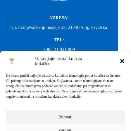
ADRESA:
Ul. Franjevačke gimnazije 22, 21230 Sinj, Hrvatska
TEL:
+385 21 821 809
Upravljajte pristankom za
EMAIL:
kolačiće
ured@gimnazija-franjevacka-klasicna-sinj.skole.hr
Da bismo pružili najbolje iskustvo, koristimo tehnologije poput kolačića za čuvanje
i/ili pristup informacijama o uređaju. Suglasnost s ovim tehnologijama će nam
EMAIL:
omogućiti da obrađujemo podatke kao što su ponašanje pri pregledavanju ili
jedinstveni ID-ovi na ovoj web stranici. Nepristanak ili povlačenje suglasnosti može
fkgsinj@gmail.com
negativno utjecati na određene karakteristike i funkcije.
Svako neovlašteno preuzimanje fotografija i sadržaja s ove web
stranice nije dopušteno. Za objavu vijesti sa stranice molimo
kontaktirati školu.
Prihvati
Sva prava pridržana © 2026 - FRANJEVAČKA KLASIČNA
GIMNAZIJA I STRUKOVNA ŠKOLA U SINJU S
PRAVOM JAVNOSTI
Zabrani