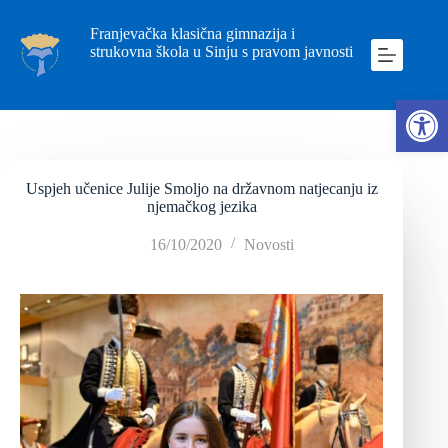
Franjevačka klasična gimnazija i
strukovna škola u Sinju s pravom javnosti
Ope
Uspjeh učenice Julije Smoljo na državnom natjecanju iz
njemačkog jezika
16/10/2020
Novosti