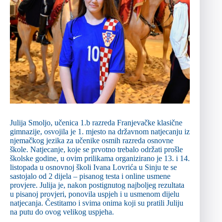
Julija Smoljo, učenica 1.b razreda Franjevačke klasične
gimnazije, osvojila je 1. mjesto na državnom natjecanju iz
njemačkog jezika za učenike osmih razreda osnovne
škole. Natjecanje, koje se prvotno trebalo održati prošle
školske godine, u ovim prilikama organizirano je 13. i 14.
listopada u osnovnoj školi Ivana Lovrića u Sinju te se
sastojalo od 2 dijela – pisanog testa i online usmene
provjere. Julija je, nakon postignutog najboljeg rezultata
u pisanoj provjeri, ponovila uspjeh i u usmenom dijelu
natjecanja. Čestitamo i svima onima koji su pratili Juliju
na putu do ovog velikog uspjeha.