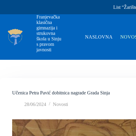
List “Žarišt
Franjevačka
klasična
gimnazija i
strukovna
NASLOVNA
NOVOS
škola u Sinju
s pravom
javnosti
Učenica Petra Pavić dobitnica nagrade Grada Sinja
28/06/2024
Novosti