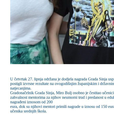
U četvrtak 27. lipnja održana je dodjela nagrada Grada Sinja us
postigli izvrsne rezultate na ovogodišnjim županijskim i državni
natjecanjima.
Gradonačelnik Grada Sinja, Miro Bulj osobno je čestitao učenic
zahvalnost mentorima za njihov neumorni trud i predanost u eduk
nagrađeni iznosom od 200
eura, dok su njihovi mentori primili nagrade u iznosu od 150 eu
učenika srednjih škola.