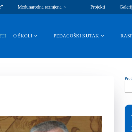
e”
Međunarodna razmjena
Projekti
Galeri
TI
O ŠKOLI
PEDAGOŠKI KUTAK
RAS
Pre