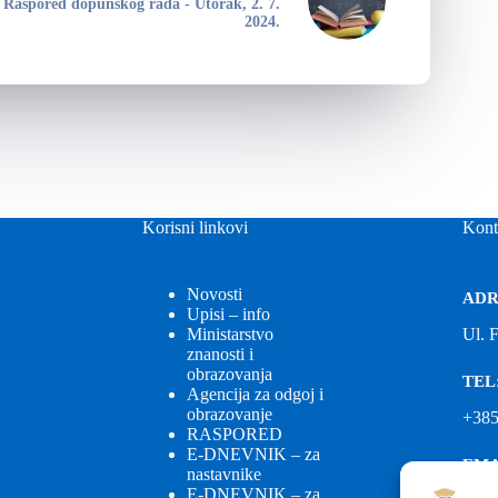
Raspored dopunskog rada - Utorak, 2. 7.
2024.
Korisni linkovi
Kont
Novosti
ADR
Upisi – info
Ministarstvo
Ul. 
znanosti i
obrazovanja
TEL
Agencija za odgoj i
obrazovanje
+385
RASPORED
E-DNEVNIK – za
EMA
nastavnike
E-DNEVNIK – za