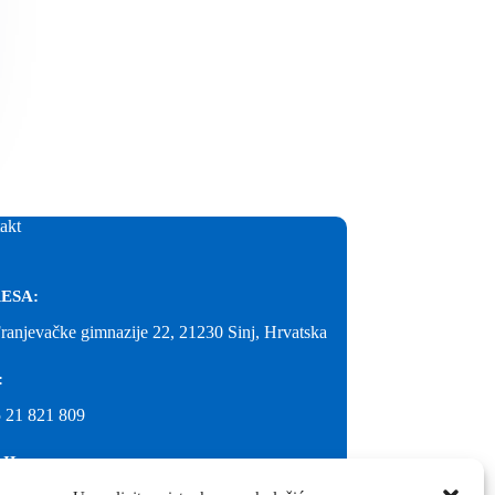
akt
ESA:
Franjevačke gimnazije 22, 21230 Sinj, Hrvatska
:
 21 821 809
IL: