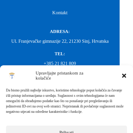
Kontakt
ADRESA:
Ul. Franjevačke gimnazije 22, 21230 Sinj, Hrvatska
TEL:
+385 21 821 809
Upravljajte pristankom za
EMAIL:
kolačiće
ured@gimnazija-franjevacka-klasicna-sinj.skole.hr
Da bismo pružili najbolje iskustvo, koristimo tehnologije poput kolačića za čuvanje
i/ili pristup informacijama o uređaju. Suglasnost s ovim tehnologijama će nam
EMAIL:
omogućiti da obrađujemo podatke kao što su ponašanje pri pregledavanju ili
jedinstveni ID-ovi na ovoj web stranici. Nepristanak ili povlačenje suglasnosti može
fkgsinj@gmail.com
negativno utjecati na određene karakteristike i funkcije.
Svako neovlašteno preuzimanje fotografija i sadržaja s ove web
stranice nije dopušteno. Za objavu vijesti sa stranice molimo
kontaktirati školu.
Prihvati