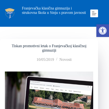
Franjevačka klasična gimnazija i
strukovna škola u Sinju s pravom javnosti
Ope
Tiskan promotivni letak o Franjevačkoj klasičnoj
gimnaziji
10/05/2019
Novosti