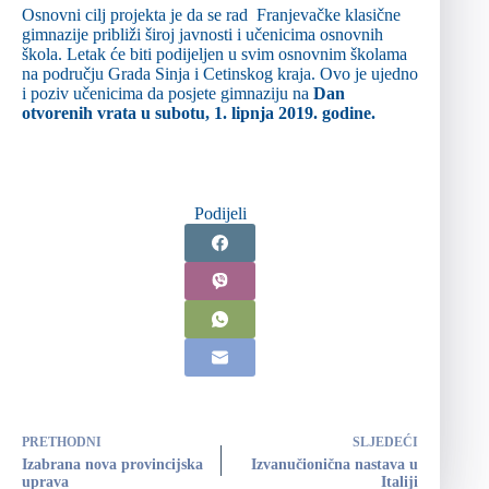
Osnovni cilj projekta je da se rad Franjevačke klasične
gimnazije približi široj javnosti i učenicima osnovnih
škola. Letak će biti podijeljen u svim osnovnim školama
na području Grada Sinja i Cetinskog kraja. Ovo je ujedno
i poziv učenicima da posjete gimnaziju na
Dan
otvorenih vrata u subotu, 1. lipnja 2019. godine.
Podijeli
PRETHODNI
SLJEDEĆI
Izabrana nova provincijska
Izvanučionična nastava u
uprava
Italiji