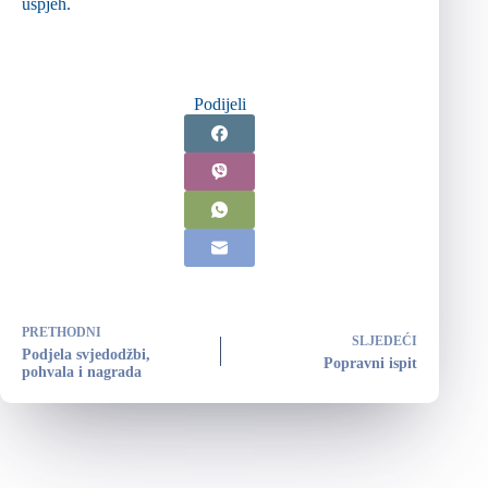
uspjeh.
Podijeli
PRETHODNI
SLJEDEĆI
Podjela svjedodžbi,
Popravni ispit
pohvala i nagrada