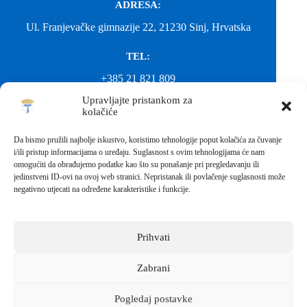
ADRESA:
Ul. Franjevačke gimnazije 22, 21230 Sinj, Hrvatska
TEL:
+385 21 821 809
Upravljajte pristankom za
EMAIL:
kolačiće
ured@gimnazija-franjevacka-klasicna-sinj.skole.hr
Da bismo pružili najbolje iskustvo, koristimo tehnologije poput kolačića za čuvanje
i/ili pristup informacijama o uređaju. Suglasnost s ovim tehnologijama će nam
EMAIL:
omogućiti da obrađujemo podatke kao što su ponašanje pri pregledavanju ili
jedinstveni ID-ovi na ovoj web stranici. Nepristanak ili povlačenje suglasnosti može
fkgsinj@gmail.com
negativno utjecati na određene karakteristike i funkcije.
Svako neovlašteno preuzimanje fotografija i sadržaja s ove web
stranice nije dopušteno. Za objavu vijesti sa stranice molimo
kontaktirati školu.
Prihvati
Sva prava pridržana © 2026 - FRANJEVAČKA KLASIČNA
GIMNAZIJA I STRUKOVNA ŠKOLA U SINJU S
PRAVOM JAVNOSTI
Zabrani
Izrada web stranica škole:
IT DESIGN
Pogledaj postavke