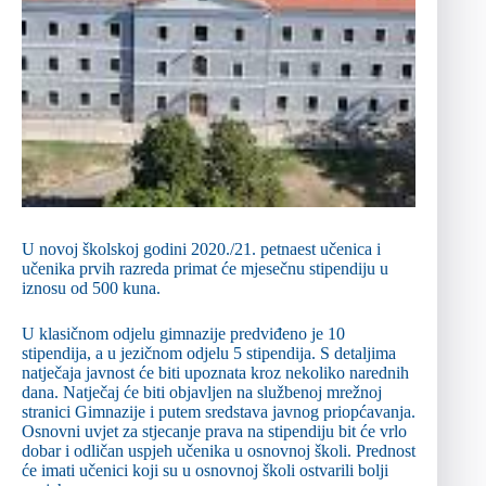
U novoj školskoj godini 2020./21. petnaest učenica i
učenika prvih razreda primat će mjesečnu stipendiju u
iznosu od 500 kuna.
U klasičnom odjelu gimnazije predviđeno je 10
stipendija, a u jezičnom odjelu 5 stipendija. S detaljima
natječaja javnost će biti upoznata kroz nekoliko narednih
dana. Natječaj će biti objavljen na službenoj mrežnoj
stranici Gimnazije i putem sredstava javnog priopćavanja.
Osnovni uvjet za stjecanje prava na stipendiju bit će vrlo
dobar i odličan uspjeh učenika u osnovnoj školi. Prednost
će imati učenici koji su u osnovnoj školi ostvarili bolji