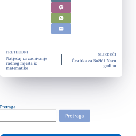
PRETHODNI
SLJEDEĆI
Natječaj za zasnivanje
Čestitka za Božić i Novu
radnog mjesta iz
godinu
matematike
Pretraga
Pretraga