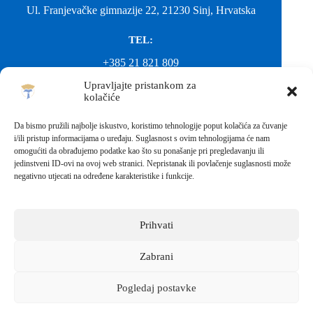
Ul. Franjevačke gimnazije 22, 21230 Sinj, Hrvatska
TEL:
+385 21 821 809
Upravljajte pristankom za
EMAIL:
kolačiće
ured@gimnazija-franjevacka-klasicna-sinj.skole.hr
Da bismo pružili najbolje iskustvo, koristimo tehnologije poput kolačića za čuvanje
i/ili pristup informacijama o uređaju. Suglasnost s ovim tehnologijama će nam
EMAIL:
omogućiti da obrađujemo podatke kao što su ponašanje pri pregledavanju ili
jedinstveni ID-ovi na ovoj web stranici. Nepristanak ili povlačenje suglasnosti može
fkgsinj@gmail.com
negativno utjecati na određene karakteristike i funkcije.
Svako neovlašteno preuzimanje fotografija i sadržaja s ove web
stranice nije dopušteno. Za objavu vijesti sa stranice molimo
kontaktirati školu.
Prihvati
Sva prava pridržana © 2026 - FRANJEVAČKA KLASIČNA
GIMNAZIJA I STRUKOVNA ŠKOLA U SINJU S
PRAVOM JAVNOSTI
Zabrani
Izrada web stranica škole:
IT DESIGN
Pogledaj postavke
Škola koja pomaže vratiti osmijeh!