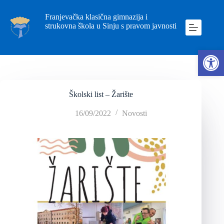
Franjevačka klasična gimnazija i
strukovna škola u Sinju s pravom javnosti
Ope
Školski list – Žarište
16/09/2022
Novosti