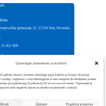
akt
ESA:
Franjevačke gimnazije 22, 21230 Sinj, Hrvatska
:
 21 821 809
IL:
Upravljajte pristankom za kolačiće
@gimnazija-franjevacka-klasicna-sinj.skole.hr
IL:
li najbolje iskustvo, koristimo tehnologije poput kolačića za čuvanje i/ili pristup
 o uređaju. Suglasnost s ovim tehnologijama će nam omogućiti da obrađujemo podatke
inj@gmail.com
ašanje pri pregledavanju ili jedinstveni ID-ovi na ovoj web stranici. Nepristanak ili
molimo kontaktirati školu.
lasnosti može negativno utjecati na određene karakteristike i funkcije.
Izrada web stranica škole:
IT DESIGN
rihvati
Zabrani
Pogledaj postavke
Škola koja pomaže vratiti osmijeh!