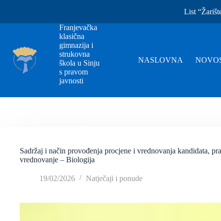
List “Žarišt
Franjevačka
klasična
gimnazija i
strukovna
NASLOVNA
NOVOS
škola u Sinju
s pravom
javnosti
Sadržaj i način provođenja procjene i vrednovanja kandidata, pra
vrednovanje – Biologija
19/02/2026
Natječaji i ponude