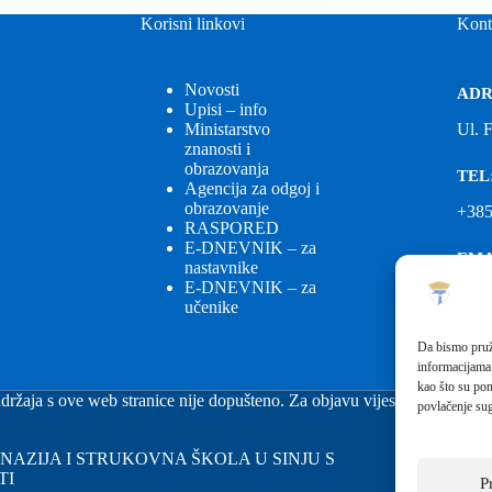
Korisni linkovi
Kont
Novosti
ADR
Upisi – info
Ministarstvo
Ul. 
znanosti i
obrazovanja
TEL
Agencija za odgoj i
obrazovanje
+385
RASPORED
E-DNEVNIK – za
EMA
nastavnike
E-DNEVNIK – za
ured
učenike
EMA
Da bismo pruži
informacijama
fkgs
kao što su pon
držaja s ove web stranice nije dopušteno. Za objavu vijesti sa stranice 
povlačenje sug
GIMNAZIJA I STRUKOVNA ŠKOLA U SINJU S
TI
P