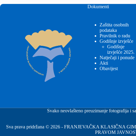
Dokumenti
Zaštita osobnih
podataka
Pravilnik o radu
Godišnje izvješće
Godišnje
izvješće 2025.
Natječaji i ponude
Akti
Obavijest
Svako neovlašteno preuzimanje fotografija i sa
Sva prava pridržana © 2026 - FRANJEVAČKA KLASIČNA 
PRAVOM JAVNOS