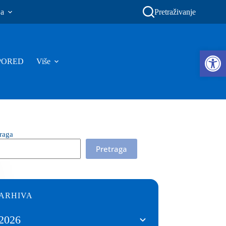
ja
Pretraživanje
Ope
PORED
Više
traga
Pretraga
ARHIVA
2026