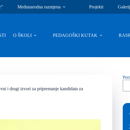
e”
Međunarodna razmjena
Projekti
Galeri
TI
O ŠKOLI
PEDAGOŠKI KUTAK
RAS
Pre
vni i drugi izvori za pripremanje kandidata za