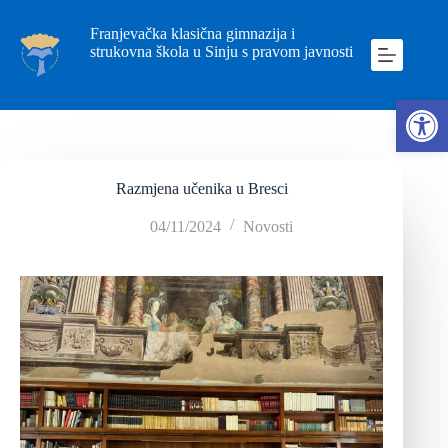
Franjevačka klasična gimnazija i
strukovna škola u Sinju s pravom javnosti
Ope
Razmjena učenika u Bresci
04/11/2024
Novosti