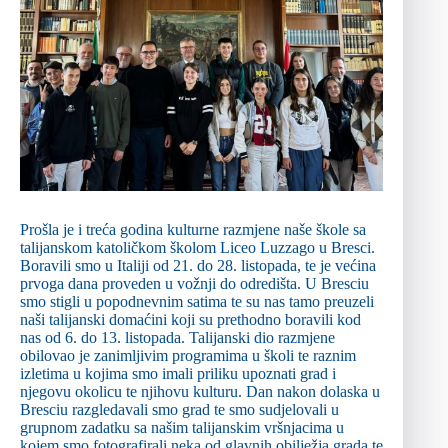
Prošla je i treća godina kulturne razmjene naše škole sa
talijanskom katoličkom školom Liceo Luzzago u Bresci.
Boravili smo u Italiji od 21. do 28. listopada, te je većina
prvoga dana proveden u vožnji do odredišta. U Bresciu
smo stigli u popodnevnim satima te su nas tamo preuzeli
naši talijanski domaćini koji su prethodno boravili kod
nas od 6. do 13. listopada. Talijanski dio razmjene
obilovao je zanimljivim programima u školi te raznim
izletima u kojima smo imali priliku upoznati grad i
njegovu okolicu te njihovu kulturu. Dan nakon dolaska u
Bresciu razgledavali smo grad te smo sudjelovali u
grupnom zadatku sa našim talijanskim vršnjacima u
kojem smo fotografirali neka od glavnih obilježja grada te