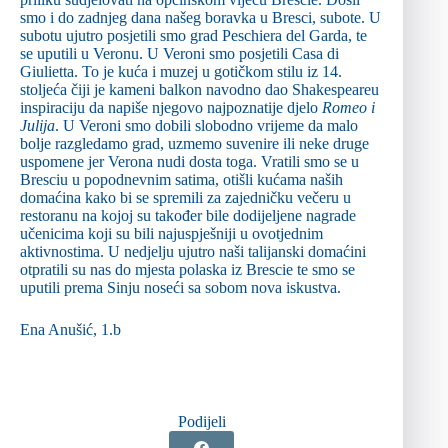
smo i do zadnjeg dana našeg boravka u Bresci, subote. U
subotu ujutro posjetili smo grad Peschiera del Garda, te
se uputili u Veronu. U Veroni smo posjetili Casa di
Giulietta. To je kuća i muzej u gotičkom stilu iz 14.
stoljeća čiji je kameni balkon navodno dao Shakespeareu
inspiraciju da napiše njegovo najpoznatije djelo
Romeo i
Julija
. U Veroni smo dobili slobodno vrijeme da malo
bolje razgledamo grad, uzmemo suvenire ili neke druge
uspomene jer Verona nudi dosta toga. Vratili smo se u
Bresciu u popodnevnim satima, otišli kućama naših
domaćina kako bi se spremili za zajedničku večeru u
restoranu na kojoj su također bile dodijeljene nagrade
učenicima koji su bili najuspješniji u ovotjednim
aktivnostima. U nedjelju ujutro naši talijanski domaćini
otpratili su nas do mjesta polaska iz Brescie te smo se
uputili prema Sinju noseći sa sobom nova iskustva.
Ena Anušić, 1.b
Podijeli