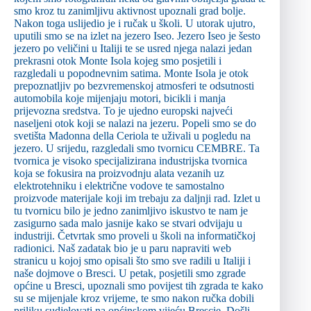
smo kroz tu zanimljivu aktivnost upoznali grad bolje.
Nakon toga uslijedio je i ručak u školi. U utorak ujutro,
uputili smo se na izlet na jezero Iseo. Jezero Iseo je šesto
jezero po veličini u Italiji te se usred njega nalazi jedan
prekrasni otok Monte Isola kojeg smo posjetili i
razgledali u popodnevnim satima. Monte Isola je otok
prepoznatljiv po bezvremenskoj atmosferi te odsutnosti
automobila koje mijenjaju motori, bicikli i manja
prijevozna sredstva. To je ujedno europski najveći
naseljeni otok koji se nalazi na jezeru. Popeli smo se do
svetišta Madonna della Ceriola te uživali u pogledu na
jezero. U srijedu, razgledali smo tvornicu CEMBRE. Ta
tvornica je visoko specijalizirana industrijska tvornica
koja se fokusira na proizvodnju alata vezanih uz
elektrotehniku i električne vodove te samostalno
proizvode materijale koji im trebaju za daljnji rad. Izlet u
tu tvornicu bilo je jedno zanimljivo iskustvo te nam je
zasigurno sada malo jasnije kako se stvari odvijaju u
industriji. Četvrtak smo proveli u školi na informatičkoj
radionici. Naš zadatak bio je u paru napraviti web
stranicu u kojoj smo opisali što smo sve radili u Italiji i
naše dojmove o Bresci. U petak, posjetili smo zgrade
općine u Bresci, upoznali smo povijest tih zgrada te kako
su se mijenjale kroz vrijeme, te smo nakon ručka dobili
priliku sudjelovati na općinskom vijeću Brescie. Došli