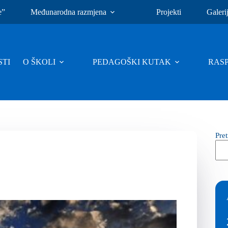
e”
Međunarodna razmjena
Projekti
Galeri
TI
O ŠKOLI
PEDAGOŠKI KUTAK
RAS
Pre