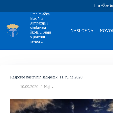
List “Žarišt
Franjevačka
klasična
gimnazija i
strukovna
NASLOVNA
NOVOS
škola u Sinju
s pravom
javnosti
Raspored nastavnih sati-petak, 11. rujna 2020.
10/09/2020
Najave