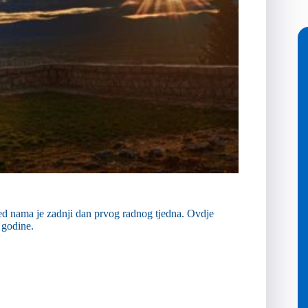
red nama je zadnji dan prvog radnog tjedna. Ovdje
 godine.