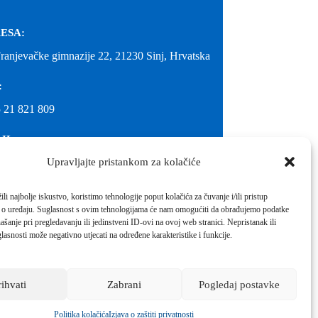
ESA:
Franjevačke gimnazije 22, 21230 Sinj, Hrvatska
:
 21 821 809
IL:
Upravljajte pristankom za kolačiće
@gimnazija-franjevacka-klasicna-sinj.skole.hr
IL:
li najbolje iskustvo, koristimo tehnologije poput kolačića za čuvanje i/ili pristup
 o uređaju. Suglasnost s ovim tehnologijama će nam omogućiti da obrađujemo podatke
inj@gmail.com
ašanje pri pregledavanju ili jedinstveni ID-ovi na ovoj web stranici. Nepristanak ili
molimo kontaktirati školu.
lasnosti može negativno utjecati na određene karakteristike i funkcije.
Izrada web stranica škole:
IT DESIGN
rihvati
Zabrani
Pogledaj postavke
Škola koja pomaže vratiti osmijeh!
Politika kolačića
Izjava o zaštiti privatnosti