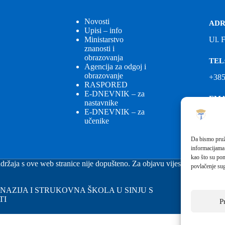
Novosti
ADR
Upisi – info
Ministarstvo
Ul. 
znanosti i
obrazovanja
TEL
Agencija za odgoj i
obrazovanje
+385
RASPORED
E-DNEVNIK – za
EMA
nastavnike
E-DNEVNIK – za
ured
učenike
EMA
Da bismo pruži
informacijama
fkgs
kao što su pon
držaja s ove web stranice nije dopušteno. Za objavu vijesti sa stranice 
povlačenje sug
GIMNAZIJA I STRUKOVNA ŠKOLA U SINJU S
TI
P