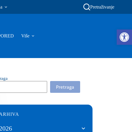
ja
Pretraživanje
Ope
PORED
Više
traga
Pretraga
ARHIVA
2026