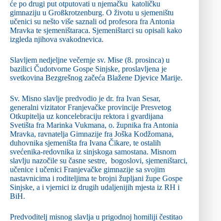
će po drugi put otputovati u njemačku katoličku
gimnaziju u Großkrotzenburg. O životu u sjemeništu
učenici su nešto više saznali od profesora fra Antonia
Mravka te sjemeništaraca. Sjemeništarci su opisali kako
izgleda njihova svakodnevica.
Slavljem nedjeljne večernje sv. Mise (8. prosinca) u
bazilici Čudotvorne Gospe Sinjske, proslavljena je
svetkovina Bezgrešnog začeća Blažene Djevice Marije.
Sv. Misno slavlje predvodio je dr. fra Ivan Sesar,
generalni vizitator Franjevačke provincije Presvetog
Otkupitelja uz koncelebraciju rektora i gvardijana
Svetišta fra Marinka Vukmana, o. župnika fra Antonia
Mravka, ravnatelja Gimnazije fra Joška Kodžomana,
duhovnika sjemeništa fra Ivana Čikare, te ostalih
svećenika-redovnika iz sinjskoga samostana. Misnom
slavlju nazočile su časne sestre, bogoslovi, sjemeništarci,
učenice i učenici Franjevačke gimnazije sa svojim
nastavnicima i roditeljima te brojni župljani župe Gospe
Sinjske, a i vjernici iz drugih udaljenijih mjesta iz RH i
BiH.
Predvoditelj misnog slavlja u prigodnoj homiliji čestitao