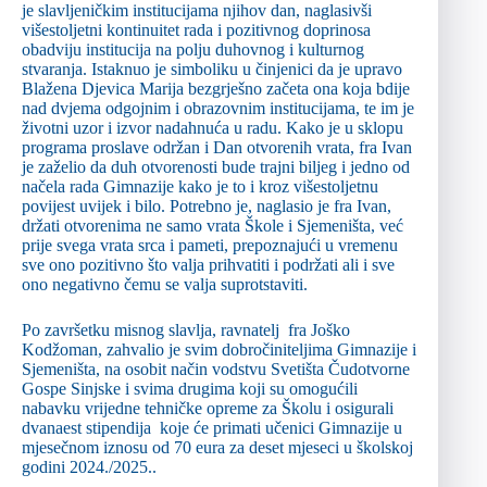
je slavljeničkim institucijama njihov dan, naglasivši
višestoljetni kontinuitet rada i pozitivnog doprinosa
obadviju institucija na polju duhovnog i kulturnog
stvaranja. Istaknuo je simboliku u činjenici da je upravo
Blažena Djevica Marija bezgrješno začeta ona koja bdije
nad dvjema odgojnim i obrazovnim institucijama, te im je
životni uzor i izvor nadahnuća u radu. Kako je u sklopu
programa proslave održan i Dan otvorenih vrata, fra Ivan
je zaželio da duh otvorenosti bude trajni biljeg i jedno od
načela rada Gimnazije kako je to i kroz višestoljetnu
povijest uvijek i bilo. Potrebno je, naglasio je fra Ivan,
držati otvorenima ne samo vrata Škole i Sjemeništa, već
prije svega vrata srca i pameti, prepoznajući u vremenu
sve ono pozitivno što valja prihvatiti i podržati ali i sve
ono negativno čemu se valja suprotstaviti.
Po završetku misnog slavlja, ravnatelj fra Joško
Kodžoman, zahvalio je svim dobročiniteljima Gimnazije i
Sjemeništa, na osobit način vodstvu Svetišta Čudotvorne
Gospe Sinjske i svima drugima koji su omogućili
nabavku vrijedne tehničke opreme za Školu i osigurali
dvanaest stipendija koje će primati učenici Gimnazije u
mjesečnom iznosu od 70 eura za deset mjeseci u školskoj
godini 2024./2025..