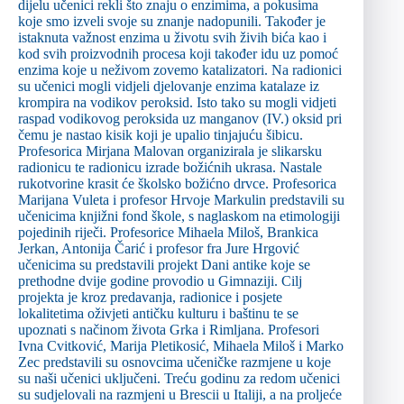
dijelu učenici rekli što znaju o enzimima, a pokusima
koje smo izveli svoje su znanje nadopunili. Također je
istaknuta važnost enzima u životu svih živih bića kao i
kod svih proizvodnih procesa koji također idu uz pomoć
enzima koje u neživom zovemo katalizatori. Na radionici
su učenici mogli vidjeli djelovanje enzima katalaze iz
krompira na vodikov peroksid. Isto tako su mogli vidjeti
raspad vodikovog peroksida uz manganov (IV.) oksid pri
čemu je nastao kisik koji je upalio tinjajuću šibicu.
Profesorica Mirjana Malovan organizirala je slikarsku
radionicu te radionicu izrade božićnih ukrasa. Nastale
rukotvorine krasit će školsko božićno drvce. Profesorica
Marijana Vuleta i profesor Hrvoje Markulin predstavili su
učenicima knjižni fond škole, s naglaskom na etimologiji
pojedinih riječi. Profesorice Mihaela Miloš, Brankica
Jerkan, Antonija Čarić i profesor fra Jure Hrgović
učenicima su predstavili projekt Dani antike koje se
prethodne dvije godine provodio u Gimnaziji. Cilj
projekta je kroz predavanja, radionice i posjete
lokalitetima oživjeti antičku kulturu i baštinu te se
upoznati s načinom života Grka i Rimljana. Profesori
Ivna Cvitković, Marija Pletikosić, Mihaela Miloš i Marko
Zec predstavili su osnovcima učeničke razmjene u koje
su naši učenici uključeni. Treću godinu za redom učenici
su sudjelovali na razmjeni u Brescii u Italiji, a na proljeće