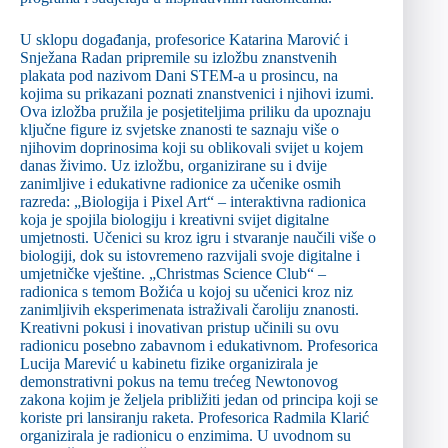
U sklopu događanja, profesorice Katarina Marović i
Snježana Radan pripremile su izložbu znanstvenih
plakata pod nazivom Dani STEM-a u prosincu, na
kojima su prikazani poznati znanstvenici i njihovi izumi.
Ova izložba pružila je posjetiteljima priliku da upoznaju
ključne figure iz svjetske znanosti te saznaju više o
njihovim doprinosima koji su oblikovali svijet u kojem
danas živimo. Uz izložbu, organizirane su i dvije
zanimljive i edukativne radionice za učenike osmih
razreda: „Biologija i Pixel Art“ – interaktivna radionica
koja je spojila biologiju i kreativni svijet digitalne
umjetnosti. Učenici su kroz igru ​​i stvaranje naučili više o
biologiji, dok su istovremeno razvijali svoje digitalne i
umjetničke vještine. „Christmas Science Club“ –
radionica s temom Božića u kojoj su učenici kroz niz
zanimljivih eksperimenata istraživali čaroliju znanosti.
Kreativni pokusi i inovativan pristup učinili su ovu
radionicu posebno zabavnom i edukativnom. Profesorica
Lucija Marević u kabinetu fizike organizirala je
demonstrativni pokus na temu trećeg Newtonovog
zakona kojim je željela približiti jedan od principa koji se
koriste pri lansiranju raketa. Profesorica Radmila Klarić
organizirala je radionicu o enzimima. U uvodnom su