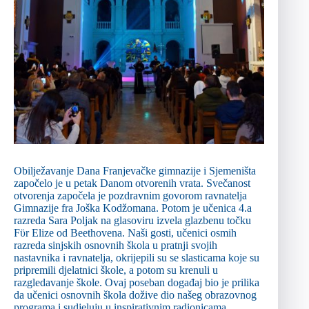
Obilježavanje Dana Franjevačke gimnazije i Sjemeništa
započelo je u petak Danom otvorenih vrata. Svečanost
otvorenja započela je pozdravnim govorom ravnatelja
Gimnazije fra Joška Kodžomana. Potom je učenica 4.a
razreda Sara Poljak na glasoviru izvela glazbenu točku
Fϋr Elize od Beethovena. Naši gosti, učenici osmih
razreda sinjskih osnovnih škola u pratnji svojih
nastavnika i ravnatelja, okrijepili su se slasticama koje su
pripremili djelatnici škole, a potom su krenuli u
razgledavanje škole. Ovaj poseban događaj bio je prilika
da učenici osnovnih škola dožive dio našeg obrazovnog
programa i sudjeluju u inspirativnim radionicama.