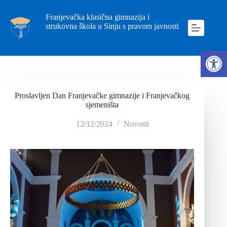
Franjevačka klasična gimnazija i
strukovna škola u Sinju s pravom javnosti
Ope
Proslavljen Dan Franjevačke gimnazije i Franjevačkog
sjemeništa
12/12/2024
Novosti