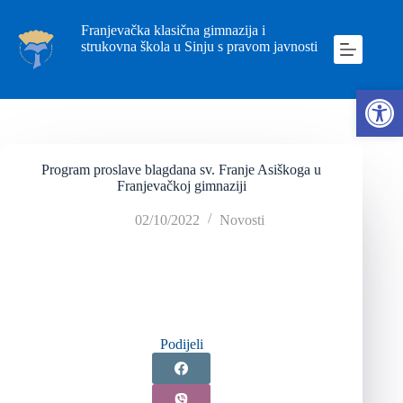
Franjevačka klasična gimnazija i
strukovna škola u Sinju s pravom javnosti
Ope
Program proslave blagdana sv. Franje Asiškoga u
Franjevačkoj gimnaziji
02/10/2022
Novosti
Podijeli