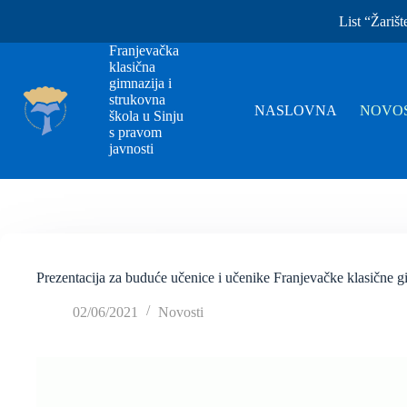
List “Žarišt
Franjevačka
klasična
gimnazija i
strukovna
NASLOVNA
NOVOS
škola u Sinju
s pravom
javnosti
Prezentacija za buduće učenice i učenike Franjevačke klasične g
02/06/2021
Novosti