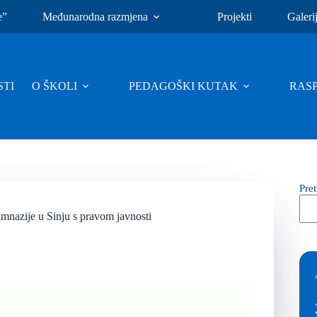
e”
Međunarodna razmjena
Projekti
Galeri
TI
O ŠKOLI
PEDAGOŠKI KUTAK
RAS
Pre
imnazije u Sinju s pravom javnosti