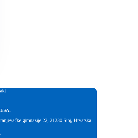
akt
ESA:
Franjevačke gimnazije 22, 21230 Sinj, Hrvatska
: