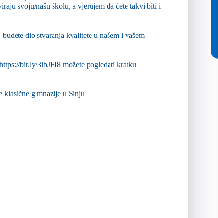
aju svoju/našu školu, a vjerujem da ćete takvi biti i
budete dio stvaranja kvalitete u našem i vašem
https://bit.ly/3ibJFI8
možete pogledati kratku
e klasične gimnazije u Sinju