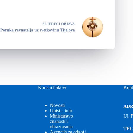
SLJEDEĆI
OBJAVA
Poruka ravnatelja uz svetkovinu Tijelova
Korisni linkovi
Kont
Novosti
ADR
Upisi – info
Ministarstvo
Ul. 
znanosti i
obrazovanja
TEL
Agencija za odgoj i