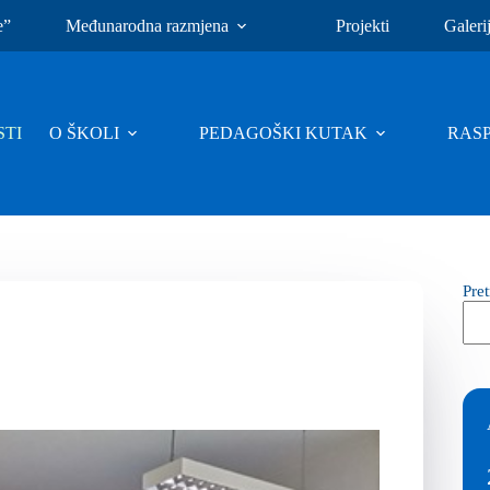
e”
Međunarodna razmjena
Projekti
Galeri
TI
O ŠKOLI
PEDAGOŠKI KUTAK
RAS
Pre