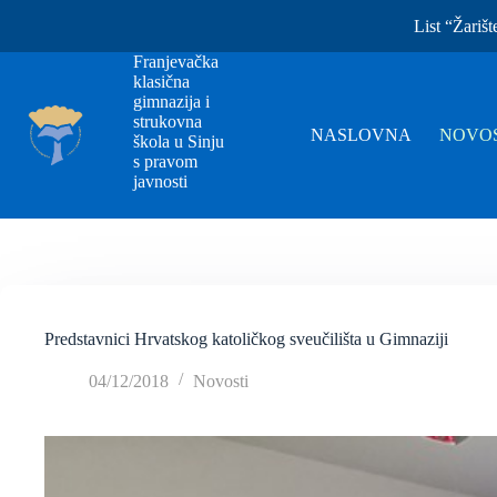
List “Žarišt
Franjevačka
klasična
gimnazija i
strukovna
NASLOVNA
NOVOS
škola u Sinju
s pravom
javnosti
Predstavnici Hrvatskog katoličkog sveučilišta u Gimnaziji
04/12/2018
Novosti