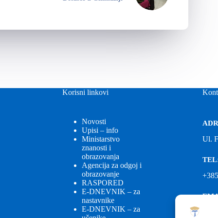
Korisni linkovi
Kont
Novosti
ADR
Upisi – info
Ministarstvo
Ul. 
znanosti i
obrazovanja
TEL
Agencija za odgoj i
obrazovanje
+385
RASPORED
E-DNEVNIK – za
EMA
nastavnike
E-DNEVNIK – za
ured
učenike