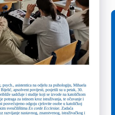
 psych., asistentica na odjelu za psihologiju, Mihaela
ijelić, apsolvent povijesti, posjetili su u petak, 30.
bliže sadržaje i studije koji se izvode na katoličkom
je potraga za istinom kroz istraživanja, te očuvanje i
st posvećujemo odgoju cjelovite osobe u katoličkoj
čkim sveučilištima
Ex corde Ecclesiae
. Zadaća
uz razvijanje nastavnog, znanstvenog, istraživačkog i