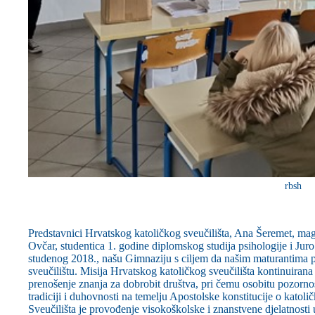
rbsh
Predstavnici Hrvatskog katoličkog sveučilišta, Ana Šeremet, mag.
Ovčar, studentica 1. godine diplomskog studija psihologije i Juro B
studenog 2018., našu Gimnaziju s ciljem da našim maturantima pri
sveučilištu. Misija Hrvatskog katoličkog sveučilišta kontinuirana 
prenošenje znanja za dobrobit društva, pri čemu osobitu pozorno
tradiciji i duhovnosti na temelju Apostolske konstitucije o katoli
Sveučilišta je provođenje visokoškolske i znanstvene djelatnosti 