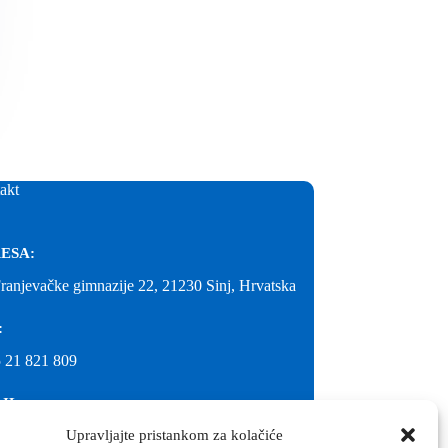
akt
ESA:
Franjevačke gimnazije 22, 21230 Sinj, Hrvatska
:
 21 821 809
IL:
Upravljajte pristankom za kolačiće
@gimnazija-franjevacka-klasicna-sinj.skole.hr