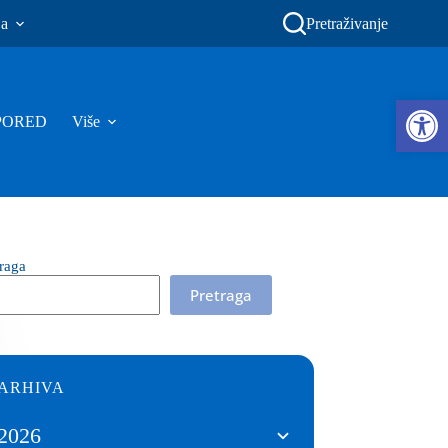
ja
Pretraživanje
Ope
PORED
Više
traga
Pretraga
ARHIVA
2026