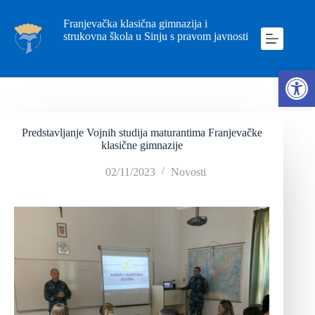
Franjevačka klasična gimnazija i
strukovna škola u Sinju s pravom javnosti
Ope
Predstavljanje Vojnih studija maturantima Franjevačke
klasične gimnazije
02/11/2023
Novosti