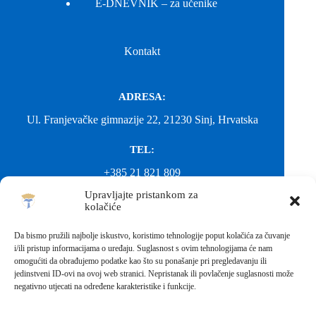
E-DNEVNIK – za učenike
Kontakt
ADRESA:
Ul. Franjevačke gimnazije 22, 21230 Sinj, Hrvatska
TEL:
+385 21 821 809
Upravljajte pristankom za
EMAIL:
kolačiće
ured@gimnazija-franjevacka-klasicna-sinj.skole.hr
Da bismo pružili najbolje iskustvo, koristimo tehnologije poput kolačića za čuvanje
i/ili pristup informacijama o uređaju. Suglasnost s ovim tehnologijama će nam
EMAIL:
omogućiti da obrađujemo podatke kao što su ponašanje pri pregledavanju ili
jedinstveni ID-ovi na ovoj web stranici. Nepristanak ili povlačenje suglasnosti može
fkgsinj@gmail.com
negativno utjecati na određene karakteristike i funkcije.
Svako neovlašteno preuzimanje fotografija i sadržaja s ove web
stranice nije dopušteno. Za objavu vijesti sa stranice molimo