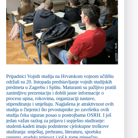
Pripadnici Vojnih studija na Hrvatskom vojnom učilištu
održali su 20. listopada predstavljanje vojnih studijskih
predmeta u Zagrebu i Splitu. Maturanti su pažljivo pratili
zanimljivu prezentaciju i dobili jasne informacije o
procesu upisa, rokovima, organizaciji nastave,
stipendiranju i smještaju. Naglašena je atraktivnost ovih
studija u činjenici što prvostupnike po završetku ovih
studija čeka siguran posao u postrojbama OSRH. I još
jedan važan razlog za prijavu i uspješno studiranje:
studenti-kadeti imaju podmirene cjelokupne troškove
studiranja: smještaj, prehranu, literaturu, sportsku
opremu, gradski prijevoz i još k tome mjesečnu