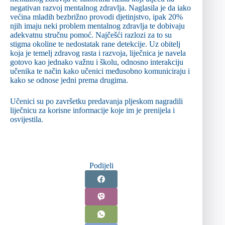
negativan razvoj mentalnog zdravlja. Naglasila je da iako
većina mladih bezbrižno provodi djetinjstvo, ipak 20%
njih imaju neki problem mentalnog zdravlja te dobivaju
adekvatnu stručnu pomoć. Najčešći razlozi za to su
stigma okoline te nedostatak rane detekcije. Uz obitelj
koja je temelj zdravog rasta i razvoja, liječnica je navela
gotovo kao jednako važnu i školu, odnosno interakciju
učenika te način kako učenici međusobno komuniciraju i
kako se odnose jedni prema drugima.
Učenici su po završetku predavanja pljeskom nagradili
liječnicu za korisne informacije koje im je prenijela i
osvijestila.
Podijeli