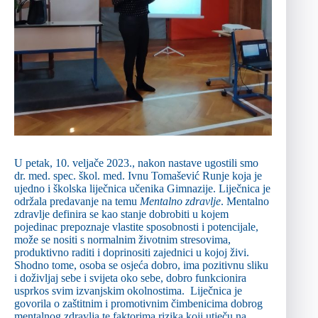
U petak, 10. veljače 2023., nakon nastave ugostili smo
dr. med. spec. škol. med. Ivnu Tomašević Runje koja je
ujedno i školska liječnica učenika Gimnazije. Liječnica je
održala predavanje na temu
Mentalno zdravlje
. Mentalno
zdravlje definira se kao stanje dobrobiti u kojem
pojedinac prepoznaje vlastite sposobnosti i potencijale,
može se nositi s normalnim životnim stresovima,
produktivno raditi i doprinositi zajednici u kojoj živi.
Shodno tome, osoba se osjeća dobro, ima pozitivnu sliku
i doživljaj sebe i svijeta oko sebe, dobro funkcionira
usprkos svim izvanjskim okolnostima. Liječnica je
govorila o zaštitnim i promotivnim čimbenicima dobrog
mentalnog zdravlja te faktorima rizika koji utječu na