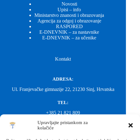
Novosti
Upisi – info
Ministarstvo znanosti i obrazovanja
Agencija za odgoj i obrazovanje
RASPORED
E-DNEVNIK – za nastavnike
E-DNEVNIK – za učenike
Kontakt
ADRESA:
Ul. Franjevačke gimnazije 22, 21230 Sinj, Hrvatska
TEL:
+385 21 821 809
Upravljajte pristankom za
EMAIL:
kolačiće
ured@gimnazija-franjevacka-klasicna-sinj.skole.hr