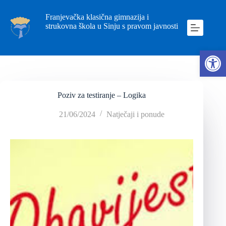
Franjevačka klasična gimnazija i
strukovna škola u Sinju s pravom javnosti
Ope
Poziv za testiranje – Logika
21/06/2024
Natječaji i ponude