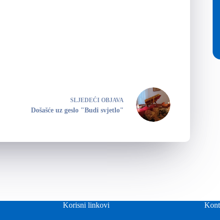
SLJEDEĆI
OBJAVA
Došašće uz geslo "Budi svjetlo"
Korisni linkovi
Kont