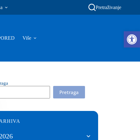
ja
Pretraživanje
Ope
PORED
Više
traga
Pretraga
ARHIVA
2026