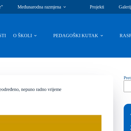
e”
Međunarodna razmjena
Projekti
Galeri
TI
O ŠKOLI
PEDAGOŠKI KUTAK
RAS
Pre
neodređeno, nepuno radno vrijeme