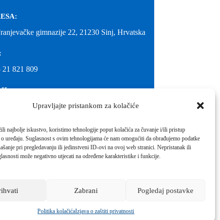
ESA:
Franjevačke gimnazije 22, 21230 Sinj, Hrvatska
:
 21 821 809
IL:
Upravljajte pristankom za kolačiće
@gimnazija-franjevacka-klasicna-sinj.skole.hr
IL:
li najbolje iskustvo, koristimo tehnologije poput kolačića za čuvanje i/ili pristup
 o uređaju. Suglasnost s ovim tehnologijama će nam omogućiti da obrađujemo podatke
inj@gmail.com
ašanje pri pregledavanju ili jedinstveni ID-ovi na ovoj web stranici. Nepristanak ili
molimo kontaktirati školu.
lasnosti može negativno utjecati na određene karakteristike i funkcije.
Izrada web stranica škole:
IT DESIGN
rihvati
Zabrani
Pogledaj postavke
Škola koja pomaže vratiti osmijeh!
Politika kolačića
Izjava o zaštiti privatnosti