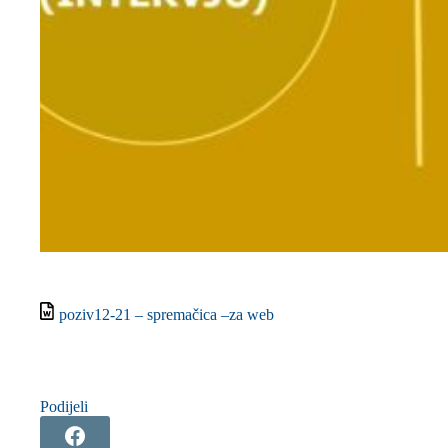
poziv12-21 – spremačica –za web
Podijeli