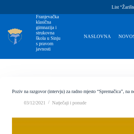
List “Žarišt
Franjevačka
klasična
gimnazija i
strukovna
NASLOVNA
NOVOS
škola u Sinju
s pravom
javnosti
Poziv na razgovor (intervju) za radno mjesto “Spremačica”, na 
03/12/2021
Natječaji i ponude