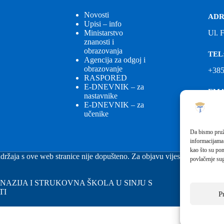
Novosti
ADR
Upisi – info
Ministarstvo
Ul. 
znanosti i
obrazovanja
TEL
Agencija za odgoj i
obrazovanje
+385
RASPORED
E-DNEVNIK – za
EMA
nastavnike
E-DNEVNIK – za
ured
učenike
EMA
Da bismo pruži
informacijama
fkgs
kao što su pon
držaja s ove web stranice nije dopušteno. Za objavu vijesti sa stranice 
povlačenje sug
GIMNAZIJA I STRUKOVNA ŠKOLA U SINJU S
TI
P