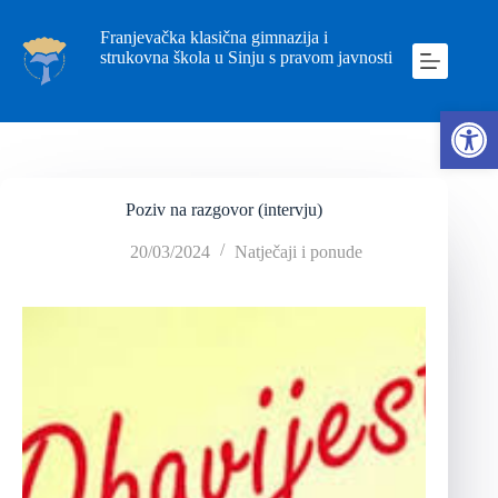
Franjevačka klasična gimnazija i
strukovna škola u Sinju s pravom javnosti
Ope
Poziv na razgovor (intervju)
20/03/2024
Natječaji i ponude