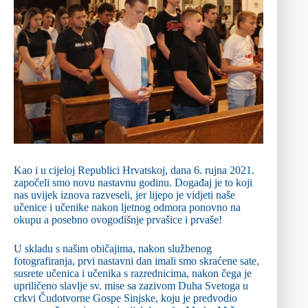
Kao i u cijeloj Republici Hrvatskoj, dana 6. rujna 2021.
započeli smo novu nastavnu godinu. Događaj je to koji
nas uvijek iznova razveseli, jer lijepo je vidjeti naše
učenice i učenike nakon ljetnog odmora ponovno na
okupu a posebno ovogodišnje prvašice i prvaše!
U skladu s našim običajima, nakon službenog
fotografiranja, prvi nastavni dan imali smo skraćene sate,
susrete učenica i učenika s razrednicima, nakon čega je
upriličeno slavlje sv. mise sa zazivom Duha Svetoga u
crkvi Čudotvorne Gospe Sinjske, koju je predvodio