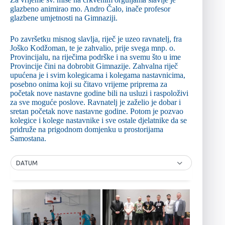
glazbeno animirao mo. Andro Čalo, inače profesor
glazbene umjetnosti na Gimnaziji.
Po završetku misnog slavlja, riječ je uzeo ravnatelj, fra
Joško Kodžoman, te je zahvalio, prije svega mnp. o.
Provincijalu, na riječima podrške i na svemu što u ime
Provincije čini na dobrobit Gimnazije. Zahvalna riječ
upućena je i svim kolegicama i kolegama nastavnicima,
posebno onima koji su čitavo vrijeme priprema za
početak nove nastavne godine bili na usluzi i raspoloživi
za sve moguće poslove. Ravnatelj je zaželio je dobar i
sretan početak nove nastavne godine. Potom je pozvao
kolegice i kolege nastavnike i sve ostale djelatnike da se
pridruže na prigodnom domjenku u prostorijama
Samostana.
DATUM