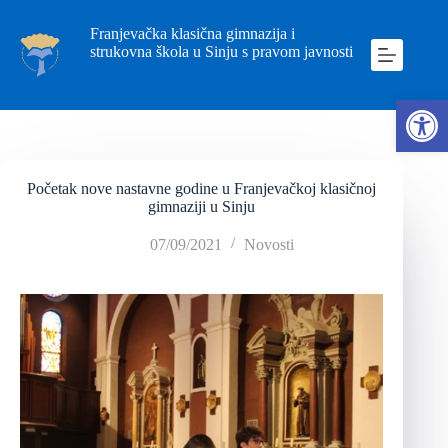
Franjevačka klasična gimnazija i
strukovna škola u Sinju s pravom javnosti
Ope
Početak nove nastavne godine u Franjevačkoj klasičnoj
gimnaziji u Sinju
07/09/2021
Novosti