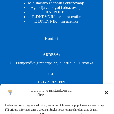
Ministarstvo znanosti i obrazovanja
Agencija za odgoj i obrazovanje
RASPORED
E-DNEVNIK – za nastavnike
E-DNEVNIK – za učenike
Kontakt
ADRESA:
Ul. Franjevačke gimnazije 22, 21230 Sinj, Hrvatska
TEL:
+385 21 821 809
Upravljajte pristankom za
EMAIL:
kolačiće
ured@gimnazija-franjevacka-klasicna-sinj.skole.hr
Da bismo pružili najbolje iskustvo, koristimo tehnologije poput kolačića za čuvanje
i/ili pristup informacijama o uređaju. Suglasnost s ovim tehnologijama će nam
EMAIL: