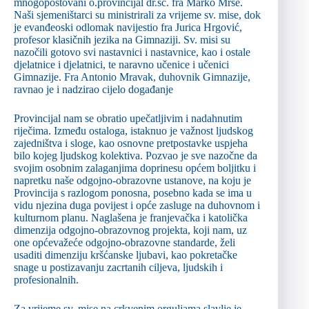
mnogopoštovani o.provincijal dr.sc. fra Marko Mrše.
Naši sjemeništarci su ministrirali za vrijeme sv. mise, dok
je evanđeoski odlomak navijestio fra Jurica Hrgović,
profesor klasičnih jezika na Gimnaziji. Sv. misi su
nazočili gotovo svi nastavnici i nastavnice, kao i ostale
djelatnice i djelatnici, te naravno učenice i učenici
Gimnazije. Fra Antonio Mravak, duhovnik Gimnazije,
ravnao je i nadzirao cijelo događanje
Provincijal nam se obratio upečatljivim i nadahnutim
riječima. Između ostaloga, istaknuo je važnost ljudskog
zajedništva i sloge, kao osnovne pretpostavke uspjeha
bilo kojeg ljudskog kolektiva. Pozvao je sve nazočne da
svojim osobnim zalaganjima doprinesu općem boljitku i
napretku naše odgojno-obrazovne ustanove, na koju je
Provincija s razlogom ponosna, posebno kada se ima u
vidu njezina duga povijest i opće zasluge na duhovnom i
kulturnom planu. Naglašena je franjevačka i katolička
dimenzija odgojno-obrazovnog projekta, koji nam, uz
one općevažeće odgojno-obrazovne standarde, želi
usaditi dimenziju kršćanske ljubavi, kao pokretačke
snage u postizavanju zacrtanih ciljeva, ljudskih i
profesionalnih.
Za vrijeme sv. mise na crkvenim orguljama slavlje je