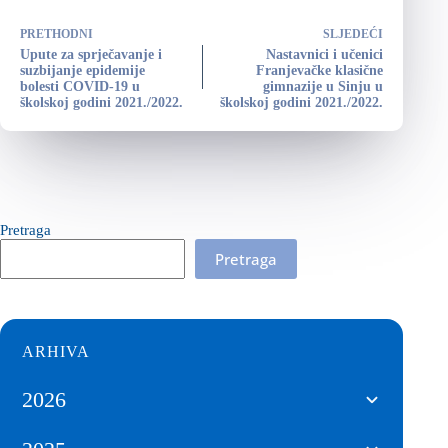
PRETHODNI
SLJEDEĆI
Upute za sprječavanje i
Nastavnici i učenici
suzbijanje epidemije
Franjevačke klasične
bolesti COVID-19 u
gimnazije u Sinju u
školskoj godini 2021./2022.
školskoj godini 2021./2022.
Pretraga
Pretraga
ARHIVA
2026