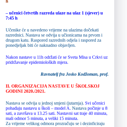
h
– učenici četvrtih razreda ulaze na ulaz 1 (sjever) u
7:45 h
Učenike će u navedeno vrijeme na ulazima dočekati
razrednici. Nastava se odvija u učionicama na prvom i
drugom katu. Raspored razrednih odjela i raspored za
ponedjeljak biti će naknadno objavljen.
Nakon nastave u 11h održati će se Sveta Misa u Crkvi uz
pridržavanje epidemioloških mjera.
Ravnatelj fra Josko Kodžoman, prof.
II. ORGANIZACIJA NASTAVE U ŠKOLSKOJ
GODINI 2020./2021.
Nastava se odvija u jednoj smjeni (jutarnja).
Svi učenici
pohađaju nastavu u školi – model A.
Nastava
počinje u 8
sati, a završava u 13.25 sati.
Nastavni sat traje 40 minuta,
mali odmor 5 minuta, a veliki 15 minuta.
Za vrijeme velikog odmora prozračuju se i dezinficiraju