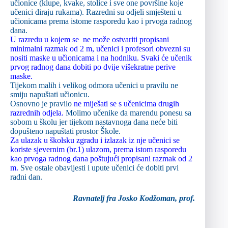
učionice (klupe, kvake, stolice i sve one površine koje
učenici diraju rukama). Razredni su odjeli smješteni u
učionicama prema istome rasporedu kao i prvoga radnog
dana.
U razredu u kojem se ne može ostvariti propisani
minimalni razmak od 2 m, učenici i profesori obvezni su
nositi maske u učionicama i na hodniku. Svaki će učenik
prvog radnog dana dobiti po dvije višekratne perive
maske.
Tijekom malih i velikog odmora učenici u pravilu ne
smiju napuštati učionicu.
Osnovno je pravilo
ne miješati se s učenicima drugih
razrednih odjela.
Molimo učenike da marendu ponesu sa
sobom u školu jer tijekom nastavnoga dana neće biti
dopušteno napuštati prostor Škole.
Za ulazak u školsku zgradu i izlazak iz nje učenici se
koriste sjevernim (br.1) ulazom, prema istom rasporedu
kao prvoga radnog dana poštujući propisani razmak od 2
m.
Sve ostale obavijesti i upute učenici će dobiti prvi
radni dan.
Ravnatelj fra Josko Kodžoman, prof.