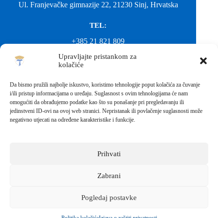
Ul. Franjevačke gimnazije 22, 21230 Sinj, Hrvatska
TEL:
+385 21 821 809
Upravljajte pristankom za
EMAIL:
kolačiće
ured@gimnazija-franjevacka-klasicna-sinj.skole.hr
Da bismo pružili najbolje iskustvo, koristimo tehnologije poput kolačića za čuvanje
i/ili pristup informacijama o uređaju. Suglasnost s ovim tehnologijama će nam
EMAIL:
omogućiti da obrađujemo podatke kao što su ponašanje pri pregledavanju ili
jedinstveni ID-ovi na ovoj web stranici. Nepristanak ili povlačenje suglasnosti može
fkgsinj@gmail.com
negativno utjecati na određene karakteristike i funkcije.
Svako neovlašteno preuzimanje fotografija i sadržaja s ove web
stranice nije dopušteno. Za objavu vijesti sa stranice molimo
kontaktirati školu.
Prihvati
Sva prava pridržana © 2026 - FRANJEVAČKA KLASIČNA
GIMNAZIJA I STRUKOVNA ŠKOLA U SINJU S
PRAVOM JAVNOSTI
Zabrani
Izrada web stranica škole:
IT DESIGN
Pogledaj postavke
Škola koja pomaže vratiti osmijeh!