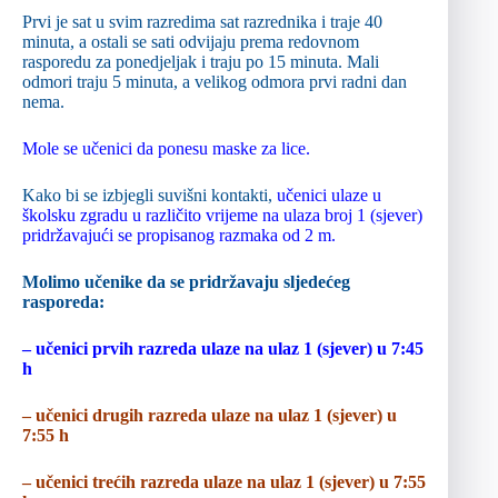
Prvi je sat u svim razredima sat razrednika i traje 40
minuta, a ostali se sati odvijaju prema redovnom
rasporedu za ponedjeljak i traju po 15 minuta. Mali
odmori traju 5 minuta, a velikog odmora prvi radni dan
nema.
Mole se učenici da ponesu maske za lice.
Kako bi se izbjegli suvišni kontakti,
učenici ulaze u
školsku zgradu u različito vrijeme na ulaza broj 1 (sjever)
pridržavajući se propisanog razmaka od 2 m.
Molimo učenike da se pridržavaju sljedećeg
rasporeda:
– učenici prvih razreda ulaze na ulaz 1 (sjever) u 7:45
h
– učenici drugih razreda ulaze na ulaz 1 (sjever) u
7:55 h
– učenici trećih razreda ulaze na ulaz 1 (sjever) u 7:55