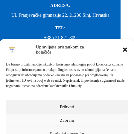
ADRESA:
Ul. Franjevačke gimnazije 22, 21230 Sinj, Hrvatska
TEL:
+385 21 821 809
Upravljajte pristankom za
EMAIL:
kolačiće
ured@gimnazija-franjevacka-klasicna-sinj.skole.hr
Da bismo pružili najbolje iskustvo, koristimo tehnologije poput kolačića za čuvanje
i/ili pristup informacijama o uređaju. Suglasnost s ovim tehnologijama će nam
EMAIL:
omogućiti da obrađujemo podatke kao što su ponašanje pri pregledavanju ili
jedinstveni ID-ovi na ovoj web stranici. Nepristanak ili povlačenje suglasnosti može
fkgsinj@gmail.com
negativno utjecati na određene karakteristike i funkcije.
Svako neovlašteno preuzimanje fotografija i sadržaja s ove web
stranice nije dopušteno. Za objavu vijesti sa stranice molimo
kontaktirati školu.
Prihvati
Sva prava pridržana © 2026 - FRANJEVAČKA KLASIČNA
GIMNAZIJA I STRUKOVNA ŠKOLA U SINJU S
PRAVOM JAVNOSTI
Zabrani
Izrada web stranica škole:
IT DESIGN
Pogledaj postavke