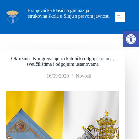
Franjevačka klasična gimnazija i
strukovna škola u Sinju s pravom javnosti
Ope
Okružnica Kongregacije za katolički odgoj školama,
sveučilištima i odgojnim ustanovama
16/09/2020
Novosti