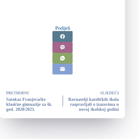
Podijeli
PRETHODNI
SLJEDEĆI
Satokaz Franjevačke
Ravnatelji katoličkih škola
klasične gimnazije za šk.
raspravljali o izazovima u
god. 2020/2021.
novoj školskoj godini