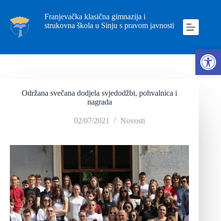
Franjevačka klasična gimnazija i
strukovna škola u Sinju s pravom javnosti
Ope
Održana svečana dodjela svjedodžbi, pohvalnica i
nagrada
02/07/2021
Novosti