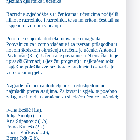
njezinih djelatnika i učenika.
Razredne svjedodžbe su učenicama i učenicima podijelili
njihove razrednice i razrednici, te su im pritom čestitali na
uspjehu i uzornom vladanju.
Potom je uslijedila dodjela pohvalnica i nagrada.
Pohvalnicu za uzorno vladanje i za izvrsnu prilagodbu u
novom školskom okruženju uručena je učenici Antoneli
Pavlinušić (3. b). Učenica je povratnica i Njemačke, te je
upisavši Gimnaziju (jezični program) u najkraćem roku
uspješno položila sve razlikovne predmete i ostvarila je
vrlo dobar uspjeh.
Nagrade učenicima dodijeljene su redoslijedom od
najmlađih prema starijima. Za izvrsni uspjeh, te posebno
zalaganje i trud , nagrađene su sljedeće učenice i učenici;
Ivana Bešlić (1.a),
Julija Smoljo (1.b),
Ana Stipanović (1.b),
Frano Kutleša (2.a),
Lucija Vučković 2.b),
Borna Jošt (2.b),