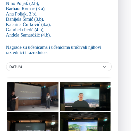
Nino Poljak (2.b),
Barbara Romac (3.a),
Ana Poljak, 3.b),
Danijela Šimić (3.b),
Katarina Ćurković (4.a),
Gabrijela Perić (4.b),
Anđela Samardžić (4.b).
Nagrade su učenicama i učenicima uručivali njihovi
razrednici i razrednice.
DATUM