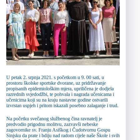
U petak 2. srpnja 2021. s početkom u 9. 00 sati, u
prostoru školske sportske dvorane, uz pridržavanje
propisanih epidemiološkim mjera, upriličena je dodjela
razrednih svjedodžbi, te pohvala i nagrada učenicama i
učenicima koji su na kraju nastavne godine ostvarili
izvrstan uspjeh i pritom iskazali posebno zalaganje i trud.
Na početku svečanog službenog čina ravnatelj je
predvodio prigodnu molitvu, zazvavši nebeske
zagovornike sv. Franju Asiškog i Čudotvornu Gospu
Sinjsku da prate i bdiju nad radom cijele naše Škole i svih