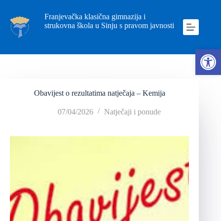
Franjevačka klasična gimnazija i
strukovna škola u Sinju s pravom javnosti
Ope
Obavijest o rezultatima natječaja – Kemija
07/04/2026
Natječaji i ponude