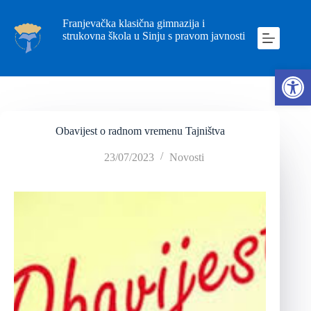
Franjevačka klasična gimnazija i
strukovna škola u Sinju s pravom javnosti
Ope
Obavijest o radnom vremenu Tajništva
23/07/2023
Novosti