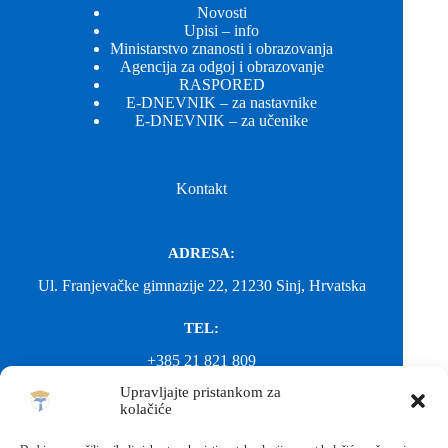
Novosti
Upisi – info
Ministarstvo znanosti i obrazovanja
Agencija za odgoj i obrazovanje
RASPORED
E-DNEVNIK – za nastavnike
E-DNEVNIK – za učenike
Kontakt
ADRESA:
Ul. Franjevačke gimnazije 22, 21230 Sinj, Hrvatska
TEL:
+385 21 821 809
Upravljajte pristankom za
EMAIL:
kolačiće
ured@gimnazija-franjevacka-klasicna-sinj.skole.hr