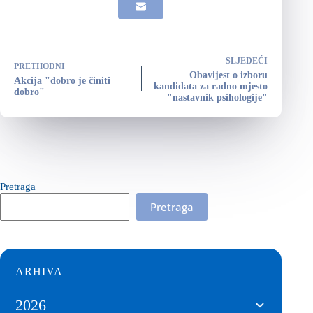
SLJEDEĆI
PRETHODNI
Obavijest o izboru
Akcija "dobro je činiti
kandidata za radno mjesto
dobro"
"nastavnik psihologije"
Pretraga
Pretraga
ARHIVA
2026