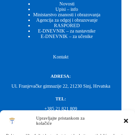
Novosti
Upisi – info
Ministarstvo znanosti i obrazovanja
Agencija za odgoj i obrazovanje
RASPORED
E-DNEVNIK – za nastavnike
E-DNEVNIK – za učenike
Kontakt
ADRESA:
Ul. Franjevačke gimnazije 22, 21230 Sinj, Hrvatska
TEL:
+385 21 821 809
Upravljajte pristankom za
EMAIL:
kolačiće
ured@gimnazija-franjevacka-klasicna-sinj.skole.hr