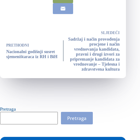
SLJEDEĆI
Sadržaj i način provođenja
procjene i način
PRETHODNI
vrednovanja kandidata,
Nacionalni godišnji susret
pravni i drugi izvori za
sjemeništaraca iz RH i BiH
pripremanje kandidata za
vrednovanje – Tjelesna i
zdravstvena kultura
Pretraga
Pretraga