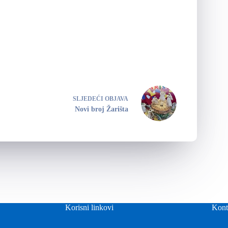
SLJEDEĆI
OBJAVA
Novi broj Žarišta
Korisni linkovi
Kont