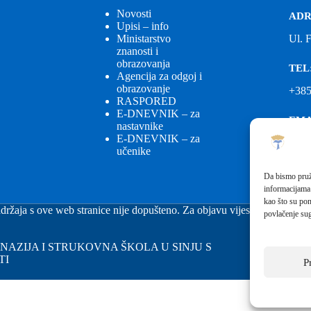
Novosti
ADR
Upisi – info
Ministarstvo
Ul. 
znanosti i
obrazovanja
TEL
Agencija za odgoj i
obrazovanje
+385
RASPORED
E-DNEVNIK – za
EMA
nastavnike
E-DNEVNIK – za
ured
učenike
EMA
Da bismo pruži
informacijama
fkgs
kao što su pon
držaja s ove web stranice nije dopušteno. Za objavu vijesti sa stranice 
povlačenje sug
GIMNAZIJA I STRUKOVNA ŠKOLA U SINJU S
TI
P