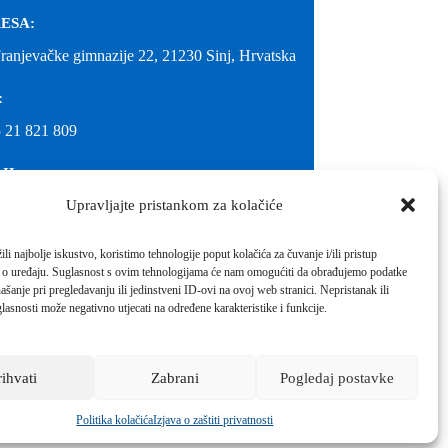
ESA:
Franjevačke gimnazije 22, 21230 Sinj, Hrvatska
:
 21 821 809
IL:
Upravljajte pristankom za kolačiće
@gimnazija-franjevacka-klasicna-sinj.skole.hr
IL:
li najbolje iskustvo, koristimo tehnologije poput kolačića za čuvanje i/ili pristup
 o uređaju. Suglasnost s ovim tehnologijama će nam omogućiti da obrađujemo podatke
inj@gmail.com
ašanje pri pregledavanju ili jedinstveni ID-ovi na ovoj web stranici. Nepristanak ili
molimo kontaktirati školu.
lasnosti može negativno utjecati na određene karakteristike i funkcije.
Izrada web stranica škole:
IT DESIGN
rihvati
Zabrani
Pogledaj postavke
Škola koja pomaže vratiti osmijeh!
Politika kolačića
Izjava o zaštiti privatnosti