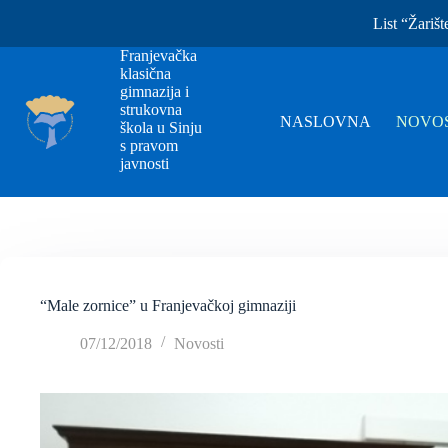
List “Žarišt
Franjevačka
klasična
gimnazija i
strukovna
NASLOVNA
NOVOS
škola u Sinju
s pravom
javnosti
“Male zornice” u Franjevačkoj gimnaziji
07/12/2018
Novosti