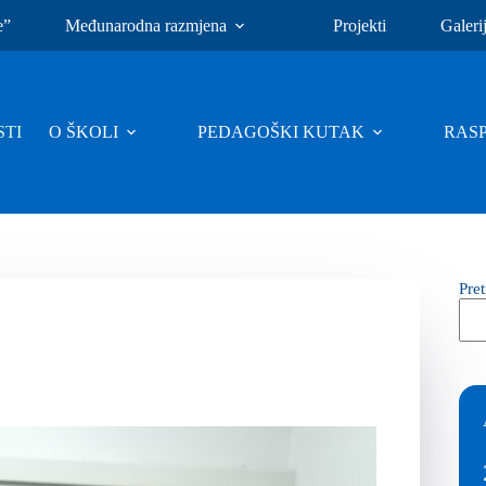
e”
Međunarodna razmjena
Projekti
Galeri
TI
O ŠKOLI
PEDAGOŠKI KUTAK
RAS
Pre