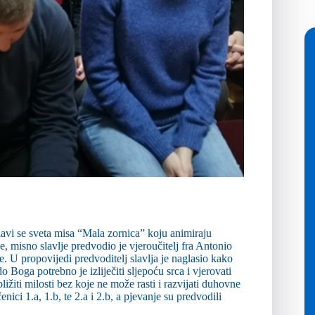
lavi se sveta misa “Mala zornica” koju animiraju
, misno slavlje predvodio je vjeroučitelj fra Antonio
. U propovijedi predvoditelj slavlja je naglasio kako
Boga potrebno je izliječiti sljepoću srca i vjerovati
žiti milosti bez koje ne može rasti i razvijati duhovne
nici 1.a, 1.b, te 2.a i 2.b, a pjevanje su predvodili