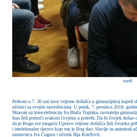
ozedf
Petkom u 7. 30 sati kroz vrijeme došašća u gimnazijskoj kapeli s
učenici sa svojim razrednicima. U petak, 7. prosinca 2018. godine
Mravak uz koncelebraciju fra Blaža Toplaka, ravnatelja gimnazije
Isus želi pomoći svakom čovjeku u potrebi. Da bi čovjek došao do 
da je Bogu sve moguće.Upravo vrijeme došašća želi čovjeka pribli
i intelektualne darove koje mu je Bog dao. Slavlje su animirali uče
nastavnica Iva Čugura i učenik Ilija Knežević.