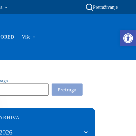
ja
Pretraživanje
Ope
PORED
Više
traga
Pretraga
ARHIVA
2026