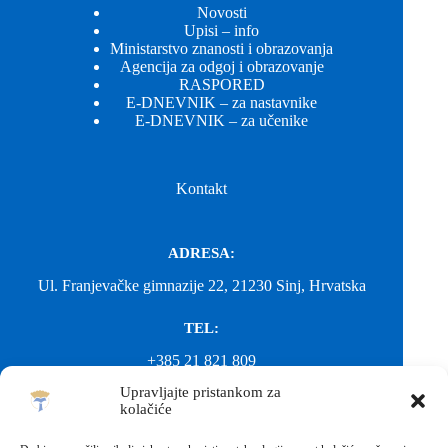
Novosti
Upisi – info
Ministarstvo znanosti i obrazovanja
Agencija za odgoj i obrazovanje
RASPORED
E-DNEVNIK – za nastavnike
E-DNEVNIK – za učenike
Kontakt
ADRESA:
Ul. Franjevačke gimnazije 22, 21230 Sinj, Hrvatska
TEL:
+385 21 821 809
Upravljajte pristankom za
EMAIL:
kolačiće
ured@gimnazija-franjevacka-klasicna-sinj.skole.hr