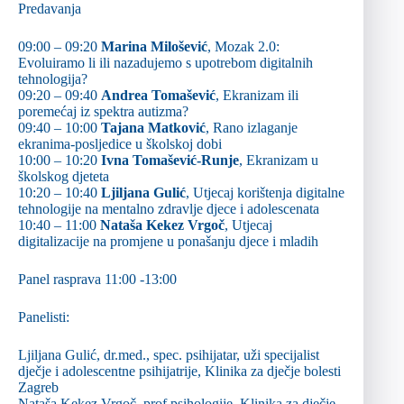
Predavanja
09:00 – 09:20
Marina Milošević
, Mozak 2.0:
Evoluiramo li ili nazadujemo s upotrebom digitalnih
tehnologija?
09:20 – 09:40
Andrea Tomašević
, Ekranizam ili
poremećaj iz spektra autizma?
09:40 – 10:00
Tajana Matković
, Rano izlaganje
ekranima-posljedice u školskoj dobi
10:00 – 10:20
Ivna Tomašević-Runje
, Ekranizam u
školskog djeteta
10:20 – 10:40
Ljiljana Gulić
, Utjecaj korištenja digitalne
tehnologije na mentalno zdravlje djece i adolescenata
10:40 – 11:00
Nataša Kekez Vrgoč
, Utjecaj
digitalizacije na promjene u ponašanju djece i mladih
Panel rasprava 11:00 -13:00
Panelisti:
Ljiljana Gulić, dr.med., spec. psihijatar, uži specijalist
dječje i adolescentne psihijatrije, Klinika za dječje bolesti
Zagreb
Nataša Kekez Vrgoč, prof.psihologije, Klinika za dječje