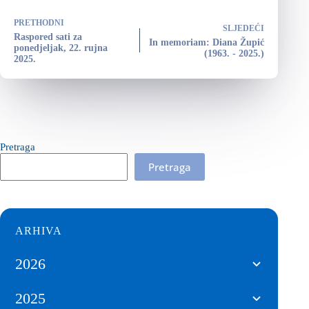
PRETHODNI
SLJEDEĆI
Raspored sati za
In memoriam: Diana Župić
ponedjeljak, 22. rujna
(1963. - 2025.)
2025.
Pretraga
Pretraga
ARHIVA
2026
2025