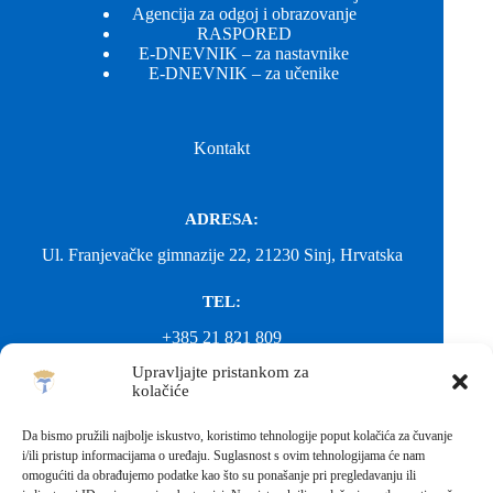
Agencija za odgoj i obrazovanje
RASPORED
E-DNEVNIK – za nastavnike
E-DNEVNIK – za učenike
Kontakt
ADRESA:
Ul. Franjevačke gimnazije 22, 21230 Sinj, Hrvatska
TEL:
+385 21 821 809
Upravljajte pristankom za
EMAIL:
kolačiće
ured@gimnazija-franjevacka-klasicna-sinj.skole.hr
Da bismo pružili najbolje iskustvo, koristimo tehnologije poput kolačića za čuvanje
i/ili pristup informacijama o uređaju. Suglasnost s ovim tehnologijama će nam
EMAIL:
omogućiti da obrađujemo podatke kao što su ponašanje pri pregledavanju ili