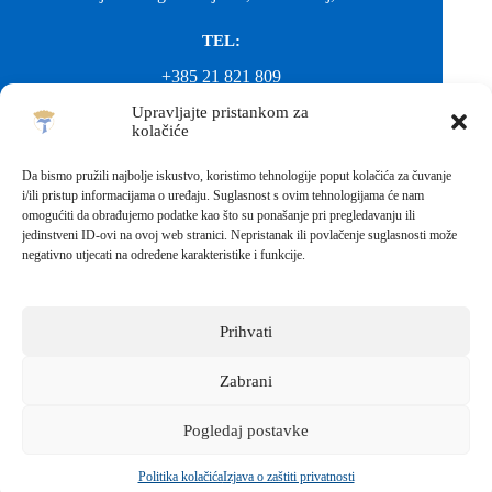
TEL:
+385 21 821 809
Upravljajte pristankom za
EMAIL:
kolačiće
ured@gimnazija-franjevacka-klasicna-sinj.skole.hr
Da bismo pružili najbolje iskustvo, koristimo tehnologije poput kolačića za čuvanje
i/ili pristup informacijama o uređaju. Suglasnost s ovim tehnologijama će nam
EMAIL:
omogućiti da obrađujemo podatke kao što su ponašanje pri pregledavanju ili
jedinstveni ID-ovi na ovoj web stranici. Nepristanak ili povlačenje suglasnosti može
fkgsinj@gmail.com
negativno utjecati na određene karakteristike i funkcije.
Svako neovlašteno preuzimanje fotografija i sadržaja s ove web
stranice nije dopušteno. Za objavu vijesti sa stranice molimo
kontaktirati školu.
Prihvati
Sva prava pridržana © 2026 - FRANJEVAČKA KLASIČNA
GIMNAZIJA I STRUKOVNA ŠKOLA U SINJU S
PRAVOM JAVNOSTI
Zabrani
Izrada web stranica škole:
IT DESIGN
Pogledaj postavke
Škola koja pomaže vratiti osmijeh!
Politika kolačića
Izjava o zaštiti privatnosti