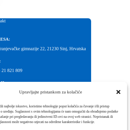
akt
ESA:
Franjevačke gimnazije 22, 21230 Sinj, Hrvatska
:
 21 821 809
IL:
Upravljajte pristankom za kolačiće
@gimnazija-franjevacka-klasicna-sinj.skole.hr
IL:
li najbolje iskustvo, koristimo tehnologije poput kolačića za čuvanje i/ili pristup
 o uređaju. Suglasnost s ovim tehnologijama će nam omogućiti da obrađujemo podatke
inj@gmail.com
ašanje pri pregledavanju ili jedinstveni ID-ovi na ovoj web stranici. Nepristanak ili
molimo kontaktirati školu.
lasnosti može negativno utjecati na određene karakteristike i funkcije.
Izrada web stranica škole:
IT DESIGN