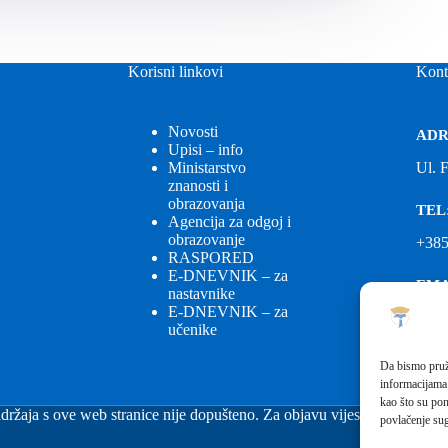
Korisni linkovi
Kont
Novosti
ADR
Upisi – info
Ministarstvo
Ul. 
znanosti i
obrazovanja
TEL
Agencija za odgoj i
obrazovanje
+385
RASPORED
E-DNEVNIK – za
EMA
nastavnike
E-DNEVNIK – za
ured
učenike
EMA
Da bismo pruži
informacijama
fkgs
kao što su pon
držaja s ove web stranice nije dopušteno. Za objavu vijesti sa stranice 
povlačenje sug