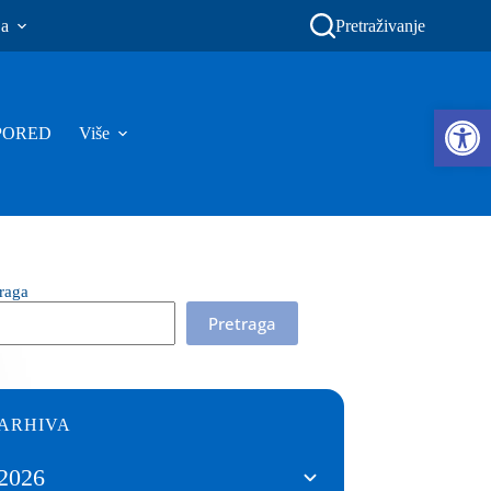
ja
Pretraživanje
Ope
PORED
Više
traga
Pretraga
ARHIVA
2026