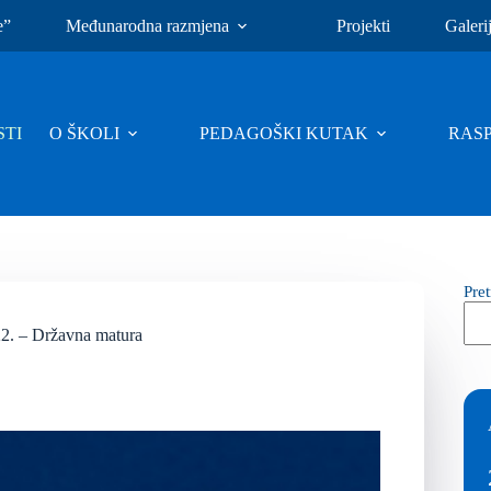
e”
Međunarodna razmjena
Projekti
Galeri
TI
O ŠKOLI
PEDAGOŠKI KUTAK
RAS
Pre
22. – Državna matura