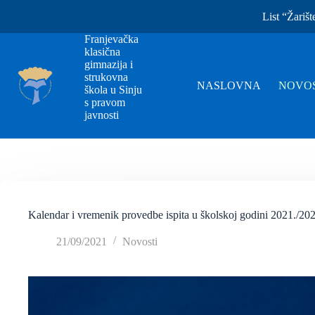
List “Žarišt
Franjevačka
klasična
gimnazija i
strukovna
NASLOVNA
NOVOS
škola u Sinju
s pravom
javnosti
Kalendar i vremenik provedbe ispita u školskoj godini 2021./20
21/09/2021
Novosti