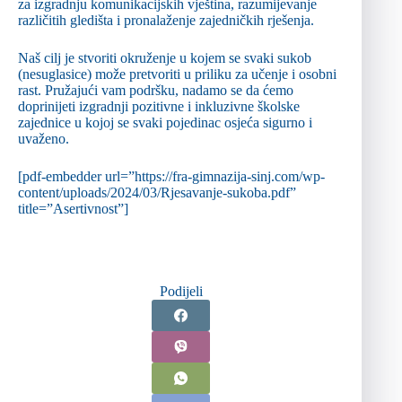
za izgradnju komunikacijskih vještina, razumijevanje
različitih gledišta i pronalaženje zajedničkih rješenja.
Naš cilj je stvoriti okruženje u kojem se svaki sukob
(nesuglasice) može pretvoriti u priliku za učenje i osobni
rast. Pružajući vam podršku, nadamo se da ćemo
doprinijeti izgradnji pozitivne i inkluzivne školske
zajednice u kojoj se svaki pojedinac osjeća sigurno i
uvaženo.
[pdf-embedder url=”https://fra-gimnazija-sinj.com/wp-
content/uploads/2024/03/Rjesavanje-sukoba.pdf”
title=”Asertivnost”]
Podijeli