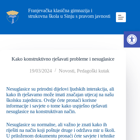
Franjevačka klasična gimnazija i
strukovna škola u Sinju s pravom javnosti
Ope
Kako konstruktivno rješavati probleme i nesuglasice
19/03/2024
Novosti
,
Pedagoški kutak
Nesuglasice su prirodni dijelovi ljudskih interakcija, ali
kako ih rješavamo može imati značajan utjecaj na našu
školsku zajednicu. Ovdje ćete pronaći korisne
informacije i savjete o tome kako uspješno rješavati
nesuglasice na konstruktivan način.
Nesuglasice su normalne, ali važno je znati kako ih
riješiti na način koji poštuje druge i održava mir u školi.
U priloženom dokumentu pronaći ćete savjete i tehnike