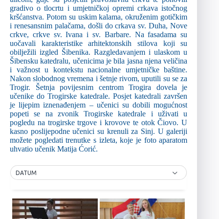
gradivo o tlocrtu i umjetničkoj opremi crkava istočnog
kršćanstva. Potom su uskim kalama, okruženim gotičkim
i renesansnim palačama, došli do crkava sv. Duha, Nove
crkve, crkve sv. Ivana i sv. Barbare. Na fasadama su
uočavali karakteristike arhitektonskih stilova koji su
obilježili izgled Šibenika. Razgledavanjem i ulaskom u
Šibensku katedralu, učenicima je bila jasna njena veličina
i važnost u kontekstu nacionalne umjetničke baštine.
Nakon slobodnog vremena i šetnje rivom, uputili su se za
Trogir. Šetnja povijesnim centrom Trogira dovela je
učenike do Trogirske katedrale. Posjet katedrali završen
je lijepim iznenađenjem – učenici su dobili mogućnost
popeti se na zvonik Trogirske katedrale i uživati u
pogledu na trogirske trgove i krovove te otok Čiovo. U
kasno poslijepodne učenici su krenuli za Sinj. U galeriji
možete pogledati trenutke s izleta, koje je foto aparatom
uhvatio učenik Matija Ćorić.
DATUM