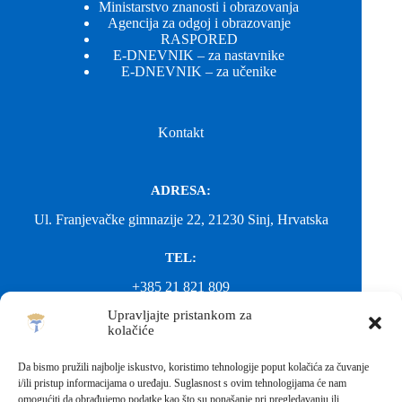
Ministarstvo znanosti i obrazovanja
Agencija za odgoj i obrazovanje
RASPORED
E-DNEVNIK – za nastavnike
E-DNEVNIK – za učenike
Kontakt
ADRESA:
Ul. Franjevačke gimnazije 22, 21230 Sinj, Hrvatska
TEL:
+385 21 821 809
Upravljajte pristankom za
EMAIL:
kolačiće
ured@gimnazija-franjevacka-klasicna-sinj.skole.hr
Da bismo pružili najbolje iskustvo, koristimo tehnologije poput kolačića za čuvanje
i/ili pristup informacijama o uređaju. Suglasnost s ovim tehnologijama će nam
EMAIL:
omogućiti da obrađujemo podatke kao što su ponašanje pri pregledavanju ili