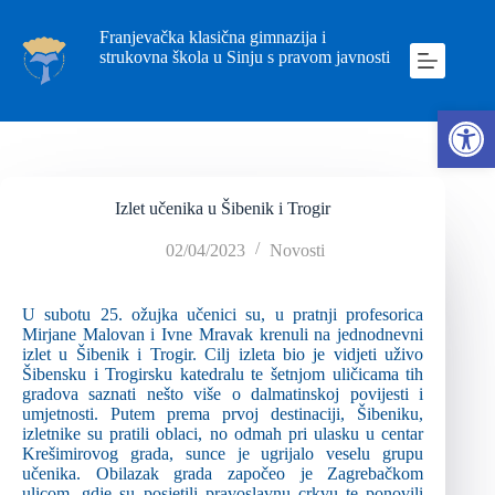
Franjevačka klasična gimnazija i
strukovna škola u Sinju s pravom javnosti
Ope
Izlet učenika u Šibenik i Trogir
02/04/2023
Novosti
U subotu 25. ožujka učenici su, u pratnji profesorica
Mirjane Malovan i Ivne Mravak krenuli na jednodnevni
izlet u Šibenik i Trogir. Cilj izleta bio je vidjeti uživo
Šibensku i Trogirsku katedralu te šetnjom uličicama tih
gradova saznati nešto više o dalmatinskoj povijesti i
umjetnosti. Putem prema prvoj destinaciji, Šibeniku,
izletnike su pratili oblaci, no odmah pri ulasku u centar
Krešimirovog grada, sunce je ugrijalo veselu grupu
učenika. Obilazak grada započeo je Zagrebačkom
ulicom, gdje su posjetili pravoslavnu crkvu te ponovili